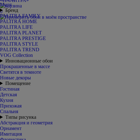
Мирт
Бренд
0
PALITRA FAMILY
PALITRA HOME
PALITRA LIFE
PALITRA PLANET
PALITRA PRESTIGE
PALITRA STYLE
PALITRA TREND
VOG Collection
Инновационные обои
Прокрашенные в массе
Светятся в темноте
Новые декоры
Помещение
Гостиная
Детская
Кухня
Прихожая
Спальня
Типы рисунка
Абстракция и геометрия
Орнамент
Имитация
Флористика