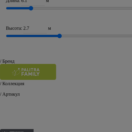
Длина:
м
Высота:
м
/ Бренд
/ Коллекция
Oasis
/ Артикул
FM71639-72