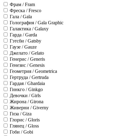
Фрам / Fram
Фреска / Fresco
Гала / Gala
Голография / Gala Graphic
Галактика / Galaxy
Гарда / Garda
Гэтсби / Gatsby
Гаузе / Gauze
Джелато / Gelato
Генерис / Generis
Генезис / Genesis
Геометрия / Geometrica
Гертруда / Gertruda
Гардая / Ghardaia
Гинкго / Ginkgo
Девочки / Girls
Жирона / Girona
Живерни / Giverny
Гиза / Giza
Глорис / Gloris
Глянец / Gloss
Гоби / Gobi