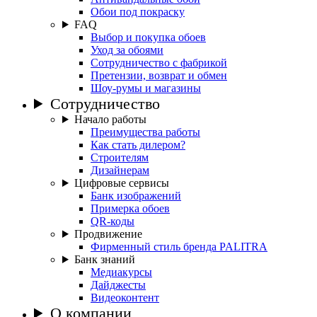
Обои под покраску
FAQ
Выбор и покупка обоев
Уход за обоями
Сотрудничество с фабрикой
Претензии, возврат и обмен
Шоу-румы и магазины
Сотрудничество
Начало работы
Преимущества работы
Как стать дилером?
Строителям
Дизайнерам
Цифровые сервисы
Банк изображений
Примерка обоев
QR-коды
Продвижение
Фирменный стиль бренда PALITRA
Банк знаний
Медиакурсы
Дайджесты
Видеоконтент
О компании