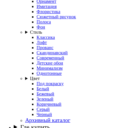
Орнамент
Имитация
Флористика
Сюжетный рисунок
Полоса
Фон
Стиль
Классика
Лофт
Прованс
Скандинавский
Современный
Детские обои
Минимализм
Однотонные
Цвет
Под покраску
Белый
Бежевый
Зеленый
Коричневый
Серый
Черный
Архивный каталог
Где купить