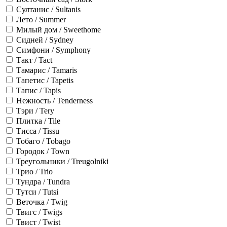
Султанис / Sultanis
Лето / Summer
Милый дом / Sweethome
Сидней / Sydney
Симфони / Symphony
Такт / Tact
Тамарис / Tamaris
Тапетис / Tapetis
Тапис / Tapis
Нежность / Tenderness
Тэри / Tery
Плитка / Tile
Тисса / Tissu
Тобаго / Tobago
Городок / Town
Треугольники / Treugolniki
Трио / Trio
Тундра / Tundra
Тутси / Tutsi
Веточка / Twig
Твигс / Twigs
Твист / Twist