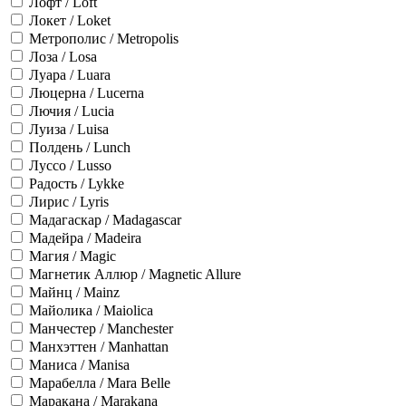
Лофт / Loft
Локет / Loket
Метрополис / Metropolis
Лоза / Losa
Луара / Luara
Люцерна / Lucerna
Лючия / Lucia
Луиза / Luisa
Полдень / Lunch
Луссо / Lusso
Радость / Lykke
Лирис / Lyris
Мадагаскар / Madagascar
Мадейра / Madeira
Магия / Magic
Магнетик Аллюр / Magnetic Allure
Майнц / Mainz
Майолика / Maiolica
Манчестер / Manchester
Манхэттен / Manhattan
Маниса / Manisa
Марабелла / Mara Belle
Маракана / Marakana