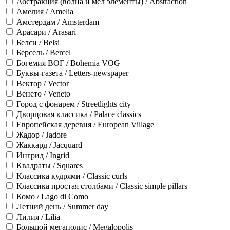
Абстракция (волна и мел элементы) / Abstraction
Амелия / Amelia
Амстердам / Amsterdam
Арасари / Arasari
Белси / Belsi
Берсель / Bercel
Богемия ВОГ / Bohemia VOG
Буквы-газета / Letters-newspaper
Вектор / Vector
Венето / Veneto
Город с фонарем / Streetlights city
Дворцовая классика / Palace classics
Европейская деревня / European Village
Жадор / Jadore
Жаккард / Jacquard
Ингрид / Ingrid
Квадраты / Squares
Классика кудрями / Classic curls
Классика простая столбами / Classic simple pillars
Комо / Lago di Como
Летний день / Summer day
Лилия / Lilia
Большой мегаполис / Megalopolis