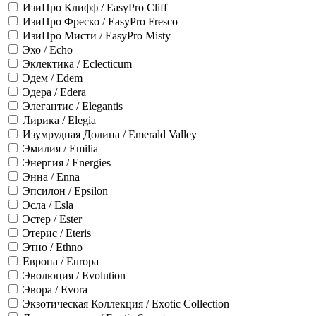
ИзиПро Клифф / EasyPro Cliff
ИзиПро Фреско / EasyPro Fresco
ИзиПро Мисти / EasyPro Misty
Эхо / Echo
Эклектика / Eclecticum
Эдем / Edem
Эдера / Edera
Элегантис / Elegantis
Лирика / Elegia
Изумрудная Долина / Emerald Valley
Эмилия / Emilia
Энергия / Energies
Энна / Enna
Эпсилон / Epsilon
Эсла / Esla
Эстер / Ester
Этерис / Eteris
Этно / Ethno
Европа / Europa
Эволюция / Evolution
Эвора / Evora
Экзотическая Коллекция / Exotic Collection