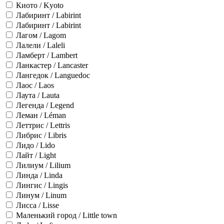
Киото / Kyoto
Лабиринт / Labirint
Лабиринт / Labirint
Лагом / Lagom
Лалели / Laleli
Ламберт / Lambert
Ланкастер / Lancaster
Лангедок / Languedoc
Лаос / Laos
Лаута / Lauta
Легенда / Legend
Леман / Léman
Леттрис / Lettris
Либрис / Libris
Лидо / Lido
Лайт / Light
Лилиум / Lilium
Линда / Linda
Лингис / Lingis
Линум / Linum
Лисса / Lisse
Маленький город / Little town