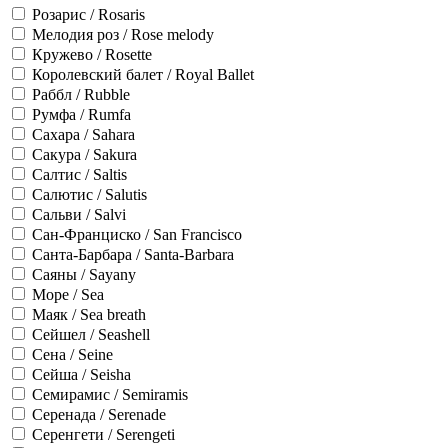
Розарис / Rosaris
Мелодия роз / Rose melody
Кружево / Rosette
Королевский балет / Royal Ballet
Раббл / Rubble
Румфа / Rumfa
Сахара / Sahara
Сакура / Sakura
Салтис / Saltis
Салютис / Salutis
Сальви / Salvi
Сан-Франциско / San Francisco
Санта-Барбара / Santa-Barbara
Саяны / Sayany
Море / Sea
Маяк / Sea breath
Сейшел / Seashell
Сена / Seine
Сейша / Seisha
Семирамис / Semiramis
Серенада / Serenade
Серенгети / Serengeti