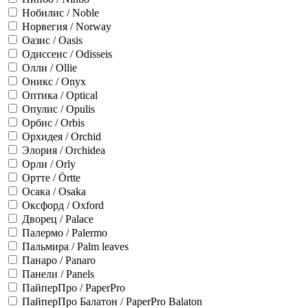
Нобилис / Noble
Норвегия / Norway
Оазис / Oasis
Одиссеис / Odisseis
Олли / Ollie
Оникс / Onyx
Оптика / Optical
Опулис / Opulis
Орбис / Orbis
Орхидея / Orchid
Элория / Orchidea
Орли / Orly
Ортте / Örtte
Осака / Osaka
Оксфорд / Oxford
Дворец / Palace
Палермо / Palermo
Пальмира / Palm leaves
Панаро / Panaro
Панели / Panels
ПайперПро / PaperPro
ПайперПро Балатон / PaperPro Balaton