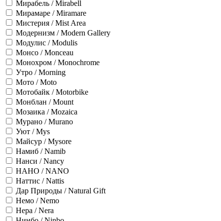
Мирабель / Mirabell
Мирамаре / Miramare
Мистерия / Mist Area
Модернизм / Modern Gallery
Модулис / Modulis
Монсо / Monceau
Монохром / Monochrome
Утро / Morning
Мото / Moto
Мотобайк / Motorbike
Монблан / Mount
Мозаика / Mozaica
Мурано / Murano
Уют / Mys
Майсур / Mysore
Намиб / Namib
Нанси / Nancy
НАНО / NANO
Наттис / Nattis
Дар Природы / Natural Gift
Немо / Nemo
Нера / Nera
Нинбо / Ninbo