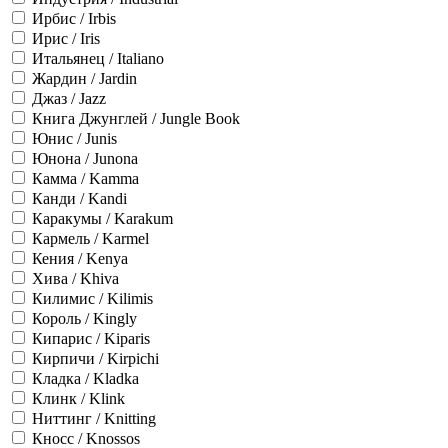
Ирбис / Irbis
Ирис / Iris
Итальянец / Italiano
Жардин / Jardin
Джаз / Jazz
Книга Джунглей / Jungle Book
Юнис / Junis
Юнона / Junona
Камма / Kamma
Канди / Kandi
Каракумы / Karakum
Кармель / Karmel
Кения / Kenya
Хива / Khiva
Килимис / Kilimis
Король / Kingly
Кипарис / Kiparis
Кирпичи / Kirpichi
Кладка / Kladka
Клинк / Klink
Ниттинг / Knitting
Кносс / Knossos