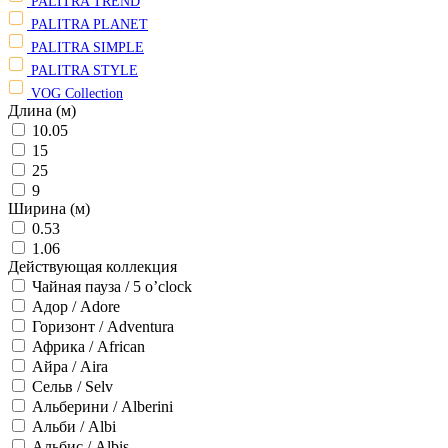
PALITRA TREND
PALITRA PLANET
PALITRA SIMPLE
PALITRA STYLE
VOG Collection
Длина (м)
10.05
15
25
9
Ширина (м)
0.53
1.06
Действующая коллекция
Чайная пауза / 5 o’clock
Адор / Adore
Горизонт / Adventura
Африка / African
Айра / Aira
Сельв / Selv
Альберини / Alberini
Альби / Albi
Альбис / Albis