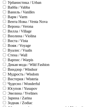
Урбанистика / Urban
Вабба / Vabba
Ваниль / Vanilles
Варм / Varm
Вента Нова / Venta Nova
Верона / Verona
Вилла / Village
Виолина / Violina
Виста / Vista
Вояж / Voyage
Вуалис / Vualis
Стена / Wall
Варпис / Warpis
Дикая мода / Wild Fashion
Виндзор / Windsor
Мудрость / Wisdom
Вистерия / Wisteria
Чудесно / Wonderful
Юсупов / Yusupov
Эвелина / Yvelines
Зарина / Zarina
Зодиак / Zodiac