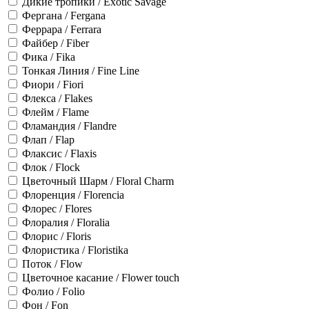
Дикие тропики / Exotic Savage
Фергана / Fergana
Феррара / Ferrara
Файбер / Fiber
Фика / Fika
Тонкая Линия / Fine Line
Фиори / Fiori
Флекса / Flakes
Флейм / Flame
Фламандия / Flandre
Флап / Flap
Флаксис / Flaxis
Флок / Flock
Цветочный Шарм / Floral Charm
Флоренция / Florencia
Флорес / Flores
Флоралия / Floralia
Флорис / Floris
Флористика / Floristika
Поток / Flow
Цветочное касание / Flower touch
Фолио / Folio
Фон / Fon