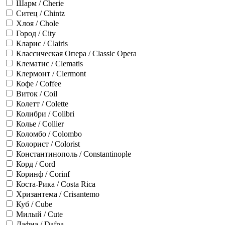
Шарм / Cherie
Ситец / Chintz
Хлоя / Chole
Город / City
Кларис / Clairis
Классическая Опера / Classic Opera
Клематис / Clematis
Клермонт / Clermont
Кофе / Coffee
Виток / Coil
Колетт / Colette
Колибри / Colibri
Колье / Collier
Коломбо / Colombo
Колорист / Colorist
Константинополь / Constantinople
Корд / Cord
Коринф / Corinf
Коста-Рика / Costa Rica
Хризантема / Crisantemo
Куб / Cube
Милый / Cute
Дафна / Dafna