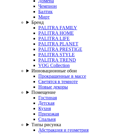
Домена
Чемпион
Балтик
Мирт
Бренд
PALITRA FAMILY
PALITRA HOME
PALITRA LIFE
PALITRA PLANET
PALITRA PRESTIGE
PALITRA STYLE
PALITRA TREND
VOG Collection
Инновационные обои
Прокрашенные в массе
Светятся в темноте
Новые декоры
Помещение
Гостиная
Детская
Кухня
Прихожая
Спальня
Типы рисунка
Абстракция и геометрия