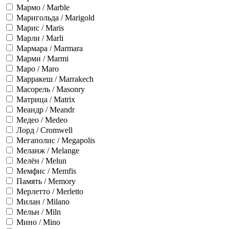
Мармо / Marble
Маригольда / Marigold
Марис / Maris
Марли / Marli
Мармара / Marmara
Марми / Marmi
Маро / Maro
Марракеш / Marrakech
Масорель / Masonry
Матрица / Matrix
Меандр / Meandr
Медео / Medeo
Лорд / Cromwell
Мегаполис / Megapolis
Меланж / Melange
Мелён / Melun
Мемфис / Memfis
Память / Memory
Мерлетто / Merletto
Милан / Milano
Мельн / Miln
Мино / Mino