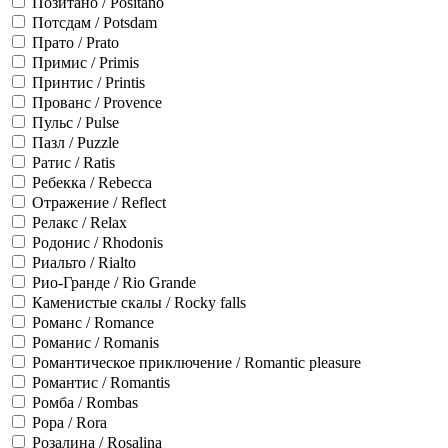
Позитано / Positano
Потсдам / Potsdam
Прато / Prato
Примис / Primis
Принтис / Printis
Прованс / Provence
Пульс / Pulse
Пазл / Puzzle
Ратис / Ratis
Ребекка / Rebecca
Отражение / Reflect
Релакс / Relax
Родонис / Rhodonis
Риальто / Rialto
Рио-Гранде / Rio Grande
Каменистые скалы / Rocky falls
Романс / Romance
Романис / Romanis
Романтическое приключение / Romantic pleasure
Романтис / Romantis
Ромба / Rombas
Рора / Rora
Розалина / Rosalina