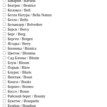
Бавария / Bavaria
Беатрис / Beatrice
Колокол / Bell
Белла Натура / Bella Natura
Белло / Bello
Бельведер / Belvedere
Берси / Bercy
Берг / Berg
Берген / Bergen
Ягодка / Berry
Бионика / Bionica
Цветок / Blomma
Сад Блонье / Blonie
Блум / Bloom
Порыв / Blow
Блурис / Bluris
Винтаж / Boasi
Книги / Books
Борнео / Borneo
Боссо / Bosso
Райский берег / Bounty
Букетис / Bouquetis
Бурбон / Bourbon