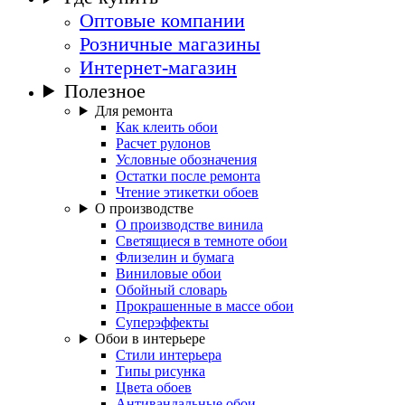
Оптовые компании
Розничные магазины
Интернет-магазин
Полезное
Для ремонта
Как клеить обои
Расчет рулонов
Условные обозначения
Остатки после ремонта
Чтение этикетки обоев
О производстве
О производстве винила
Светящиеся в темноте обои
Флизелин и бумага
Виниловые обои
Обойный словарь
Прокрашенные в массе обои
Суперэффекты
Обои в интерьере
Стили интерьера
Типы рисунка
Цвета обоев
Антивандальные обои