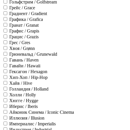
Гольфстрим / Golfstream
Грейс / Grace
Градиент / Gradient
Графика / Grafica
Гранат / Granat
Графис / Grapis
Грацис / Grazis
Грес / Gres
Хвоя / Grønn
Грюневальд / Grunewald
Гавань / Haven
Гавайи / Hawaii
Гексагон / Hexagon
Хип-Хоп / Hip-Hop
Хайв / Hive
Голландия / Holland
Холли / Holly
Хюгге / Hygge
Иберис / Iberis
Айконик Синема / Iconic Cinema
Иллюзия / Illusion
Империалис / Imperialis
Индустрия / Industrial