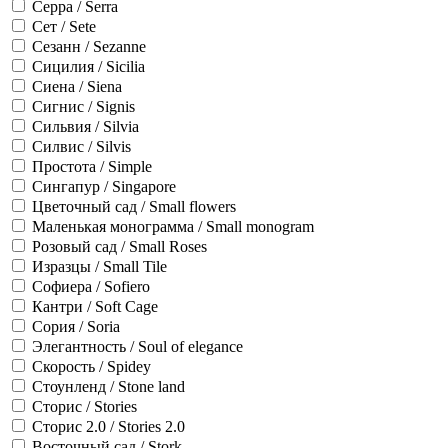
Серра / Serra
Сет / Sete
Сезанн / Sezanne
Сицилия / Sicilia
Сиена / Siena
Сигнис / Signis
Сильвия / Silvia
Силвис / Silvis
Простота / Simple
Сингапур / Singapore
Цветочный сад / Small flowers
Маленькая монограмма / Small monogram
Розовый сад / Small Roses
Изразцы / Small Tile
Софиера / Sofiero
Кантри / Soft Cage
Сория / Soria
Элегантность / Soul of elegance
Скорость / Spidey
Стоунленд / Stone land
Сторис / Stories
Сторис 2.0 / Stories 2.0
Восточный сад / Stork