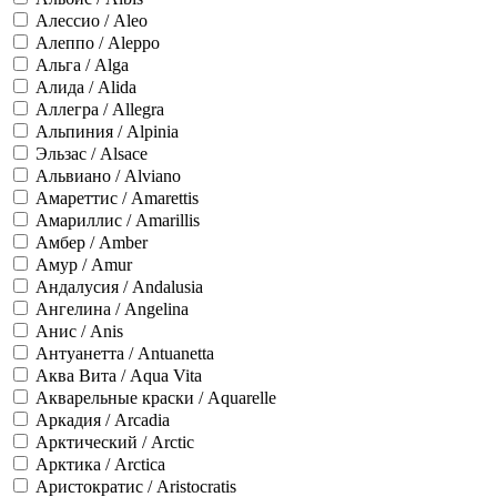
Алессио / Aleo
Алеппо / Aleppo
Альга / Alga
Алида / Alida
Аллегра / Allegra
Альпиния / Alpinia
Эльзас / Alsace
Альвиано / Alviano
Амареттис / Amarettis
Амариллис / Amarillis
Амбер / Amber
Амур / Amur
Андалусия / Andalusia
Ангелина / Angelina
Анис / Anis
Антуанетта / Antuanetta
Аква Вита / Aqua Vita
Акварельные краски / Aquarelle
Аркадия / Arcadia
Арктический / Arctic
Арктика / Arctica
Аристократис / Aristocratis