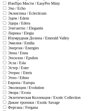
ИзиПро Мисти / EasyPro Misty
Эхо / Echo
Эклектика / Eclecticum
Эдем / Edem
Эдера / Edera
Элегантис / Elegantis
Лирика / Elegia
Изумрудная Долина / Emerald Valley
Эмилия / Emilia
Энергия / Energies
Энна / Enna
Эпсилон / Epsilon
Эсла / Esla
Эстер / Ester
Этерис / Eteris
Этно / Ethno
Европа / Europa
Эволюция / Evolution
Эвора / Evora
Экзотическая Коллекция / Exotic Collection
Дикие тропики / Exotic Savage
Фергана / Fergana