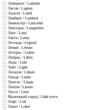
Лабиринт / Labirint
Лагом / Lagom
Лалели / Laleli
Ламберт / Lambert
Ланкастер / Lancaster
Лангедок / Languedoc
Лаос / Laos
Лаута / Lauta
Легенда / Legend
Леман / Léman
Леттрис / Lettris
Либрис / Libris
Лидо / Lido
Лайт / Light
Лилиум / Lilium
Линда / Linda
Лингис / Lingis
Линум / Linum
Лисса / Lisse
Маленький город / Little town
Лофт / Loft
Локет / Loket