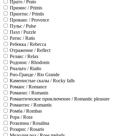
Прато / Prato
Примис / Primis
Принтис / Printis
Прованс / Provence
Пульс / Pulse
Пазл / Puzzle
Ратис / Ratis
Ребекка / Rebecca
Отражение / Reflect
Релакс / Relax
Родонис / Rhodonis
Риальто / Rialto
Рио-Гранде / Rio Grande
Каменистые скалы / Rocky falls
Романс / Romance
Романис / Romanis
Романтическое приключение / Romantic pleasure
Романтис / Romantis
Ромба / Rombas
Рора / Rora
Розалина / Rosalina
Розарис / Rosaris
Мелодия роз / Rose melody