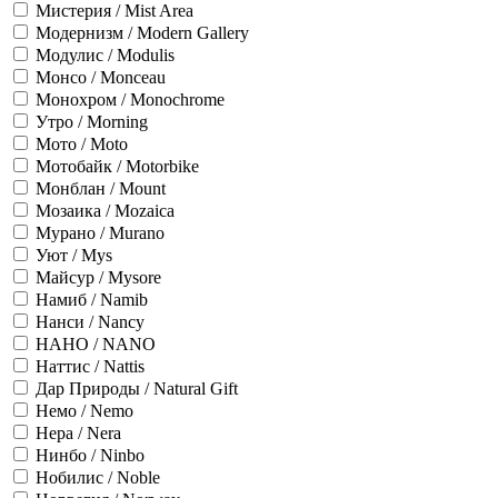
Мистерия / Mist Area
Модернизм / Modern Gallery
Модулис / Modulis
Монсо / Monceau
Монохром / Monochrome
Утро / Morning
Мото / Moto
Мотобайк / Motorbike
Монблан / Mount
Мозаика / Mozaica
Мурано / Murano
Уют / Mys
Майсур / Mysore
Намиб / Namib
Нанси / Nancy
НАНО / NANO
Наттис / Nattis
Дар Природы / Natural Gift
Немо / Nemo
Нера / Nera
Нинбо / Ninbo
Нобилис / Noble