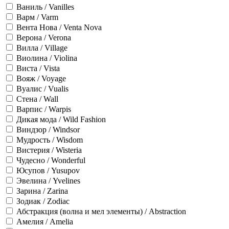
Ваниль / Vanilles
Варм / Varm
Вента Нова / Venta Nova
Верона / Verona
Вилла / Village
Виолина / Violina
Виста / Vista
Вояж / Voyage
Вуалис / Vualis
Стена / Wall
Варпис / Warpis
Дикая мода / Wild Fashion
Виндзор / Windsor
Мудрость / Wisdom
Вистерия / Wisteria
Чудесно / Wonderful
Юсупов / Yusupov
Эвелина / Yvelines
Зарина / Zarina
Зодиак / Zodiac
Абстракция (волна и мел элементы) / Abstraction
Амелия / Amelia