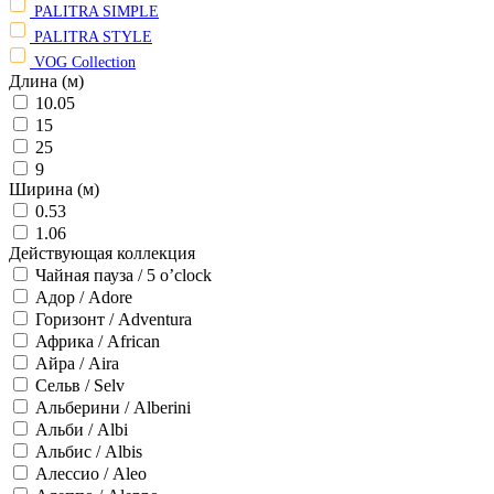
PALITRA SIMPLE
PALITRA STYLE
VOG Collection
Длина (м)
10.05
15
25
9
Ширина (м)
0.53
1.06
Действующая коллекция
Чайная пауза / 5 o’clock
Адор / Adore
Горизонт / Adventura
Африка / African
Айра / Aira
Сельв / Selv
Альберини / Alberini
Альби / Albi
Альбис / Albis
Алессио / Aleo