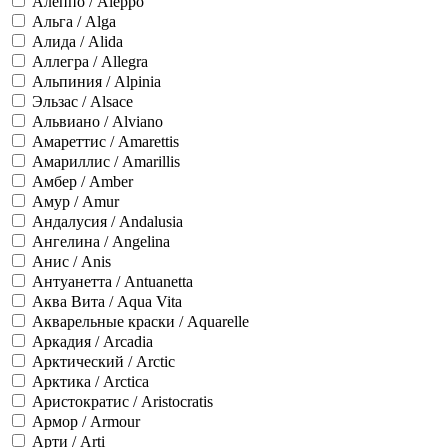
Алеппо / Aleppo
Альга / Alga
Алида / Alida
Аллегра / Allegra
Альпиния / Alpinia
Эльзас / Alsace
Альвиано / Alviano
Амареттис / Amarettis
Амариллис / Amarillis
Амбер / Amber
Амур / Amur
Андалусия / Andalusia
Ангелина / Angelina
Анис / Anis
Антуанетта / Antuanetta
Аква Вита / Aqua Vita
Акварельные краски / Aquarelle
Аркадия / Arcadia
Арктический / Arctic
Арктика / Arctica
Аристократис / Aristocratis
Армор / Armour
Арти / Arti