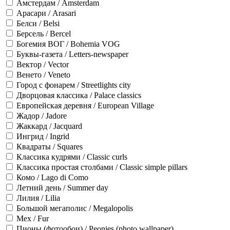
Амстердам / Amsterdam
Арасари / Arasari
Белси / Belsi
Берсель / Bercel
Богемия ВОГ / Bohemia VOG
Буквы-газета / Letters-newspaper
Вектор / Vector
Венето / Veneto
Город с фонарем / Streetlights city
Дворцовая классика / Palace classics
Европейская деревня / European Village
Жадор / Jadore
Жаккард / Jacquard
Ингрид / Ingrid
Квадраты / Squares
Классика кудрями / Classic curls
Классика простая столбами / Classic simple pillars
Комо / Lago di Como
Летний день / Summer day
Лилия / Lilia
Большой мегаполис / Megalopolis
Мех / Fur
Пионы (фотообои) / Peonies (photo wallpaper)