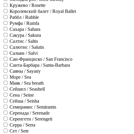
Кружево / Rosette
Королевский балет / Royal Ballet
Раббл / Rubble
Румфа / Rumfa
Сахара / Sahara
Сакура / Sakura
Салтис / Saltis
Салютис / Salutis
Сальви / Salvi
Сан-Франциско / San Francisco
Санта-Барбара / Santa-Barbara
Саяны / Sayany
Море / Sea
Маяк / Sea breath
Сейшел / Seashell
Сена / Seine
Сейша / Seisha
Семирамис / Semiramis
Серенада / Serenade
Серенгети / Serengeti
Серра / Serra
Сет / Sete