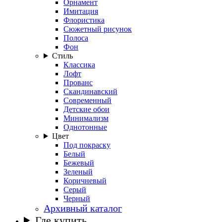
Орнамент
Имитация
Флористика
Сюжетный рисунок
Полоса
Фон
Стиль
Классика
Лофт
Прованс
Скандинавский
Современный
Детские обои
Минимализм
Однотонные
Цвет
Под покраску
Белый
Бежевый
Зеленый
Коричневый
Серый
Черный
Архивный каталог
Где купить