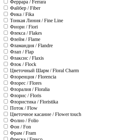
Феррара / Ferrara
Файбер / Fiber
Фика / Fika
Тонкая Линия / Fine Line
Фиори / Fiori
Флекса / Flakes
Флейм / Flame
Фламандия / Flandre
Флап / Flap
Флаксис / Flaxis
Флок / Flock
Цветочный Шарм / Floral Charm
Флоренция / Florencia
Флорес / Flores
Флоралия / Floralia
Флорис / Floris
Флористика / Floristika
Поток / Flow
Цветочное касание / Flower touch
Фолио / Folio
Фон / Fon
Фрам / Fram
Фреска / Fresco