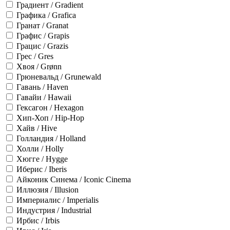
Градиент / Gradient
Графика / Grafica
Гранат / Granat
Графис / Grapis
Грацис / Grazis
Грес / Gres
Хвоя / Grønn
Грюневальд / Grunewald
Гавань / Haven
Гавайи / Hawaii
Гексагон / Hexagon
Хип-Хоп / Hip-Hop
Хайв / Hive
Голландия / Holland
Холли / Holly
Хюгге / Hygge
Иберис / Iberis
Айконик Синема / Iconic Cinema
Иллюзия / Illusion
Империалис / Imperialis
Индустрия / Industrial
Ирбис / Irbis