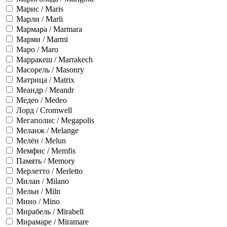
Марис / Maris
Марли / Marli
Мармара / Marmara
Марми / Marmi
Маро / Maro
Марракеш / Marrakech
Масорель / Masonry
Матрица / Matrix
Меандр / Meandr
Медео / Medeo
Лорд / Cromwell
Мегаполис / Megapolis
Меланж / Melange
Мелён / Melun
Мемфис / Memfis
Память / Memory
Мерлетто / Merletto
Милан / Milano
Мельн / Miln
Мино / Mino
Мирабель / Mirabell
Мирамаре / Miramare