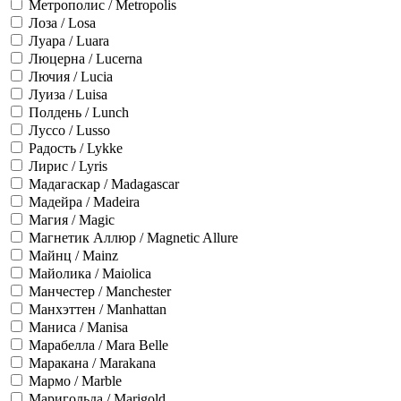
Метрополис / Metropolis
Лоза / Losa
Луара / Luara
Люцерна / Lucerna
Лючия / Lucia
Луиза / Luisa
Полдень / Lunch
Луссо / Lusso
Радость / Lykke
Лирис / Lyris
Мадагаскар / Madagascar
Мадейра / Madeira
Магия / Magic
Магнетик Аллюр / Magnetic Allure
Майнц / Mainz
Майолика / Maiolica
Манчестер / Manchester
Манхэттен / Manhattan
Маниса / Manisa
Марабелла / Mara Belle
Маракана / Marakana
Мармо / Marble
Маригольда / Marigold