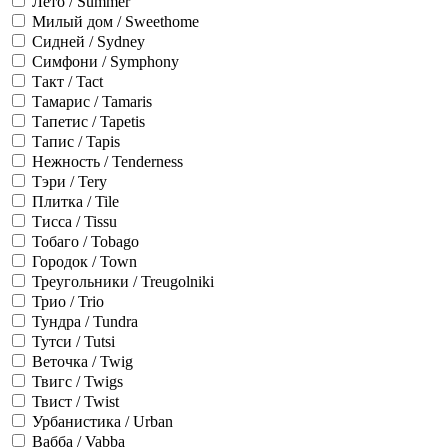
Лето / Summer
Милый дом / Sweethome
Сидней / Sydney
Симфони / Symphony
Такт / Tact
Тамарис / Tamaris
Тапетис / Tapetis
Тапис / Tapis
Нежность / Tenderness
Тэри / Tery
Плитка / Tile
Тисса / Tissu
Тобаго / Tobago
Городок / Town
Треугольники / Treugolniki
Трио / Trio
Тундра / Tundra
Тутси / Tutsi
Веточка / Twig
Твигс / Twigs
Твист / Twist
Урбанистика / Urban
Вабба / Vabba