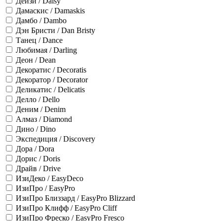
Дейзи / Daisy
Дамаскис / Damaskis
Дамбо / Dambo
Дэн Бристи / Dan Bristy
Танец / Dance
Любимая / Darling
Деон / Dean
Декоратис / Decoratis
Декоратор / Decorator
Деликатис / Delicatis
Делло / Dello
Деним / Denim
Алмаз / Diamond
Дино / Dino
Экспедиция / Discovery
Дора / Dora
Дорис / Doris
Драйв / Drive
ИзиДеко / EasyDeco
ИзиПро / EasyPro
ИзиПро Близзард / EasyPro Blizzard
ИзиПро Клифф / EasyPro Cliff
ИзиПро Фреско / EasyPro Fresco