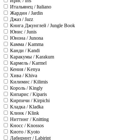
Ирис / Iris
Итальянец / Italiano
Жардин / Jardin
Джаз / Jazz
Книга Джунглей / Jungle Book
Юнис / Junis
Юнона / Junona
Камма / Kamma
Канди / Kandi
Каракумы / Karakum
Кармель / Karmel
Кения / Kenya
Хива / Khiva
Килимис / Kilimis
Король / Kingly
Кипарис / Kiparis
Кирпичи / Kirpichi
Кладка / Kladka
Клинк / Klink
Ниттинг / Knitting
Кносс / Knossos
Киото / Kyoto
Лабиринт / Labirint