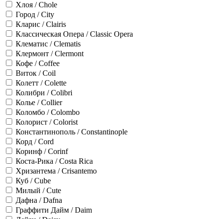
Хлоя / Chole
Город / City
Кларис / Clairis
Классическая Опера / Classic Opera
Клематис / Clematis
Клермонт / Clermont
Кофе / Coffee
Виток / Coil
Колетт / Colette
Колибри / Colibri
Колье / Collier
Коломбо / Colombo
Колорист / Colorist
Константинополь / Constantinople
Корд / Cord
Коринф / Corinf
Коста-Рика / Costa Rica
Хризантема / Crisantemo
Куб / Cube
Милый / Cute
Дафна / Dafna
Граффити Дайм / Daim