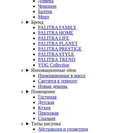
Домена
Чемпион
Балтик
Мирт
Бренд
PALITRA FAMILY
PALITRA HOME
PALITRA LIFE
PALITRA PLANET
PALITRA PRESTIGE
PALITRA STYLE
PALITRA TREND
VOG Collection
Инновационные обои
Прокрашенные в массе
Светятся в темноте
Новые декоры
Помещение
Гостиная
Детская
Кухня
Прихожая
Спальня
Типы рисунка
Абстракция и геометрия