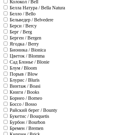
Колокол / Bell
Белла Натура / Bella Natura
Белло / Bello
Бельведер / Belvedere
Берси / Bercy
Берг / Berg
Берген / Bergen
Ягодка / Berry
Бионика / Bionica
Цветок / Blomma
Сад Блонье / Blonie
Блум / Bloom
Порыв / Blow
Блурис / Bluris
Винтаж / Boasi
Книги / Books
Борнео / Borneo
Боссо / Bosso
Райский берег / Bounty
Букетис / Bouquetis
Бурбон / Bourbon
Бремен / Bremen
Кирпич / Brick