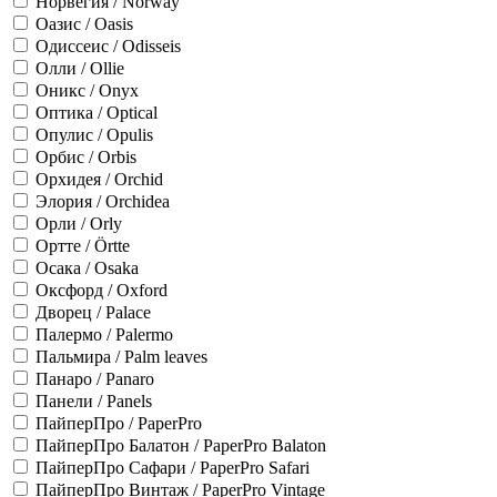
Норвегия / Norway
Оазис / Oasis
Одиссеис / Odisseis
Олли / Ollie
Оникс / Onyx
Оптика / Optical
Опулис / Opulis
Орбис / Orbis
Орхидея / Orchid
Элория / Orchidea
Орли / Orly
Ортте / Örtte
Осака / Osaka
Оксфорд / Oxford
Дворец / Palace
Палермо / Palermo
Пальмира / Palm leaves
Панаро / Panaro
Панели / Panels
ПайперПро / PaperPro
ПайперПро Балатон / PaperPro Balaton
ПайперПро Сафари / PaperPro Safari
ПайперПро Винтаж / PaperPro Vintage