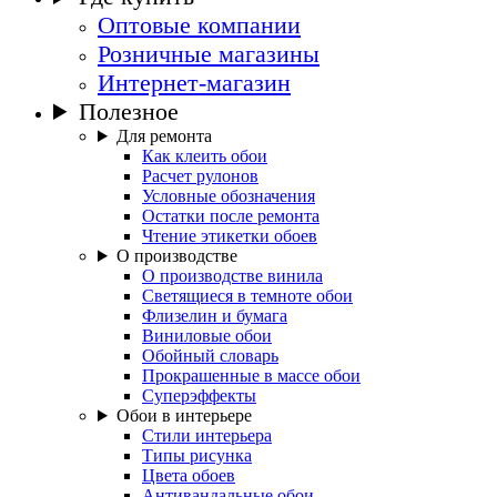
Оптовые компании
Розничные магазины
Интернет-магазин
Полезное
Для ремонта
Как клеить обои
Расчет рулонов
Условные обозначения
Остатки после ремонта
Чтение этикетки обоев
О производстве
О производстве винила
Светящиеся в темноте обои
Флизелин и бумага
Виниловые обои
Обойный словарь
Прокрашенные в массе обои
Суперэффекты
Обои в интерьере
Стили интерьера
Типы рисунка
Цвета обоев
Антивандальные обои