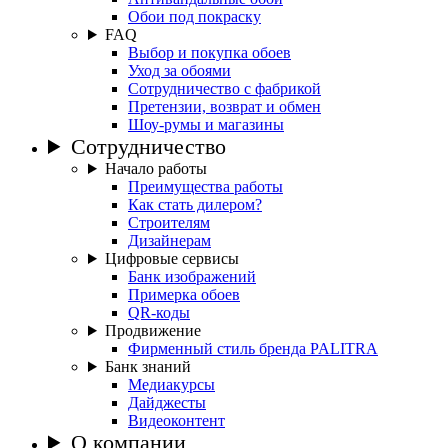
Обои под покраску
FAQ
Выбор и покупка обоев
Уход за обоями
Сотрудничество с фабрикой
Претензии, возврат и обмен
Шоу-румы и магазины
Сотрудничество
Начало работы
Преимущества работы
Как стать дилером?
Строителям
Дизайнерам
Цифровые сервисы
Банк изображений
Примерка обоев
QR-коды
Продвижение
Фирменный стиль бренда PALITRA
Банк знаний
Медиакурсы
Дайджесты
Видеоконтент
О компании