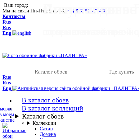
Визуальная эс
Специальная 
Антивандальн
Ваш город:
Мы на связи Пн-Пт с 9 до 18:
+7 (495) 525-77-66
Контакты
Rus
Rus
горячего тиснения
с повышенной прочн
по привлекательной 
Eng
Каталог обоев
Где купить
Rus
Rus
Eng
В каталог обоев
В каталог коллекций
Каталог обоев
Коллекции
Сатин
Домена