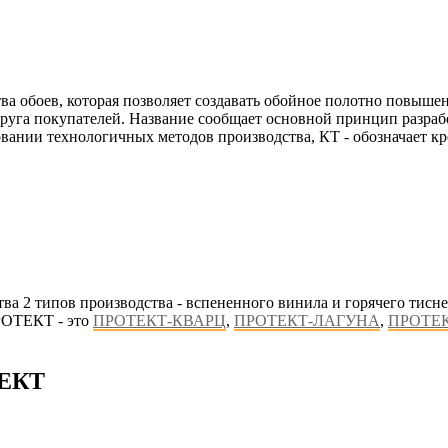
а обоев, которая позволяет создавать обойное полотно повыше
 круга покупателей. Название сообщает основной принцип разр
овании технологичных методов производства, КТ - обозначает к
 2 типов производства - вспененного винила и горячего тисн
РОТЕКТ - это
ПРОТЕКТ-КВАРЦ
,
ПРОТЕКТ-ЛАГУНА
,
ПРОТЕ
ТЕКТ