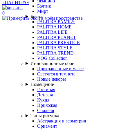
Чемпион
Балтик
Мирт
0
Бренд
PALITRA FAMILY
PALITRA HOME
PALITRA LIFE
PALITRA PLANET
PALITRA PRESTIGE
PALITRA STYLE
PALITRA TREND
VOG Collection
Инновационные обои
Прокрашенные в массе
Светятся в темноте
Новые декоры
Помещение
Гостиная
Детская
Кухня
Прихожая
Спальня
Типы рисунка
Абстракция и геометрия
Орнамент