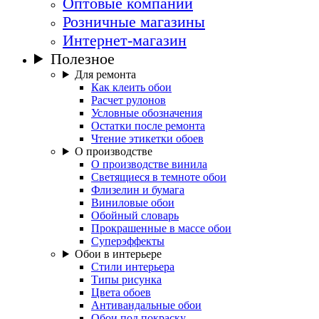
Оптовые компании
Розничные магазины
Интернет-магазин
Полезное
Для ремонта
Как клеить обои
Расчет рулонов
Условные обозначения
Остатки после ремонта
Чтение этикетки обоев
О производстве
О производстве винила
Светящиеся в темноте обои
Флизелин и бумага
Виниловые обои
Обойный словарь
Прокрашенные в массе обои
Суперэффекты
Обои в интерьере
Стили интерьера
Типы рисунка
Цвета обоев
Антивандальные обои
Обои под покраску