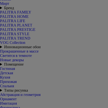
Мирт
Бренд
PALITRA FAMILY
PALITRA HOME
PALITRA LIFE
PALITRA PLANET
PALITRA PRESTIGE
PALITRA STYLE
PALITRA TREND
VOG Collection
Инновационные обои
Прокрашенные в массе
Светятся в темноте
Новые декоры
Помещение
Гостиная
Детская
Кухня
Прихожая
Спальня
Типы рисунка
Абстракция и геометрия
Орнамент
Имитация
Флористика