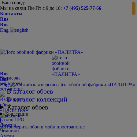
Ваш город:
Мы на связи Пн-Пт с 9 до 18:
+7 (495) 525-77-66
-
+
Контакты
Rus
Rus
Eng
Rus
Rus
Eng
В каталог обоев
В каталог коллекций
Каталог обоев
Коллекции
Огонь ПРО
0
Домена
Чемпион
Амели