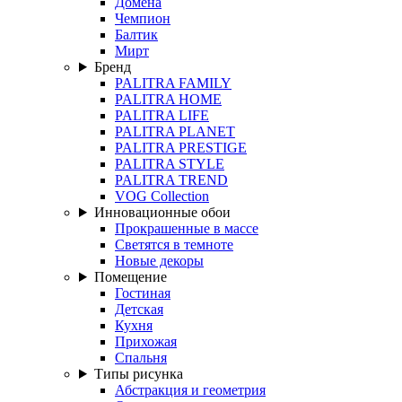
Домена
Чемпион
Балтик
Мирт
Бренд
PALITRA FAMILY
PALITRA HOME
PALITRA LIFE
PALITRA PLANET
PALITRA PRESTIGE
PALITRA STYLE
PALITRA TREND
VOG Collection
Инновационные обои
Прокрашенные в массе
Светятся в темноте
Новые декоры
Помещение
Гостиная
Детская
Кухня
Прихожая
Спальня
Типы рисунка
Абстракция и геометрия