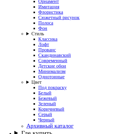
Орнамент
Имитация
Флористика
Сюжетный рисунок
Полоса
Фон
Стиль
Классика
Лофт
Прованс
Скандинавский
Современный
Детские обои
Минимализм
Однотонные
Цвет
Под покраску
Белый
Бежевый
Зеленый
Коричневый
Серый
Черный
Архивный каталог
Где купить