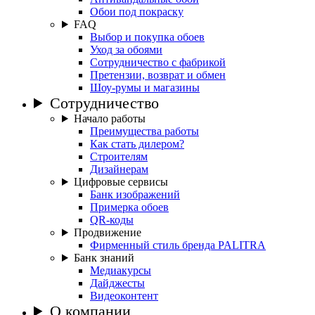
Обои под покраску
FAQ
Выбор и покупка обоев
Уход за обоями
Сотрудничество с фабрикой
Претензии, возврат и обмен
Шоу-румы и магазины
Сотрудничество
Начало работы
Преимущества работы
Как стать дилером?
Строителям
Дизайнерам
Цифровые сервисы
Банк изображений
Примерка обоев
QR-коды
Продвижение
Фирменный стиль бренда PALITRA
Банк знаний
Медиакурсы
Дайджесты
Видеоконтент
О компании