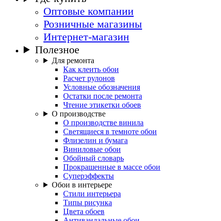
Оптовые компании
Розничные магазины
Интернет-магазин
Полезное
Для ремонта
Как клеить обои
Расчет рулонов
Условные обозначения
Остатки после ремонта
Чтение этикетки обоев
О производстве
О производстве винила
Светящиеся в темноте обои
Флизелин и бумага
Виниловые обои
Обойный словарь
Прокрашенные в массе обои
Суперэффекты
Обои в интерьере
Стили интерьера
Типы рисунка
Цвета обоев
Антивандальные обои