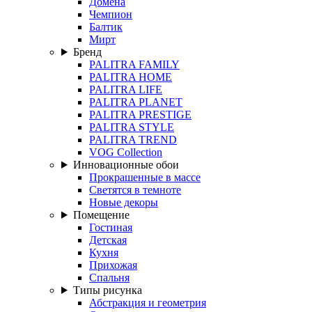
Домена
Чемпион
Балтик
Мирт
Бренд
PALITRA FAMILY
PALITRA HOME
PALITRA LIFE
PALITRA PLANET
PALITRA PRESTIGE
PALITRA STYLE
PALITRA TREND
VOG Collection
Инновационные обои
Прокрашенные в массе
Светятся в темноте
Новые декоры
Помещение
Гостиная
Детская
Кухня
Прихожая
Спальня
Типы рисунка
Абстракция и геометрия