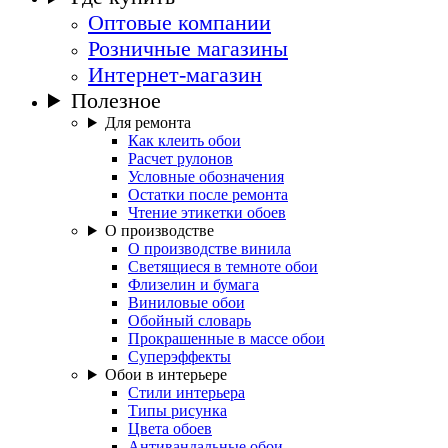
Оптовые компании
Розничные магазины
Интернет-магазин
Полезное
Для ремонта
Как клеить обои
Расчет рулонов
Условные обозначения
Остатки после ремонта
Чтение этикетки обоев
О производстве
О производстве винила
Светящиеся в темноте обои
Флизелин и бумага
Виниловые обои
Обойный словарь
Прокрашенные в массе обои
Суперэффекты
Обои в интерьере
Стили интерьера
Типы рисунка
Цвета обоев
Антивандальные обои