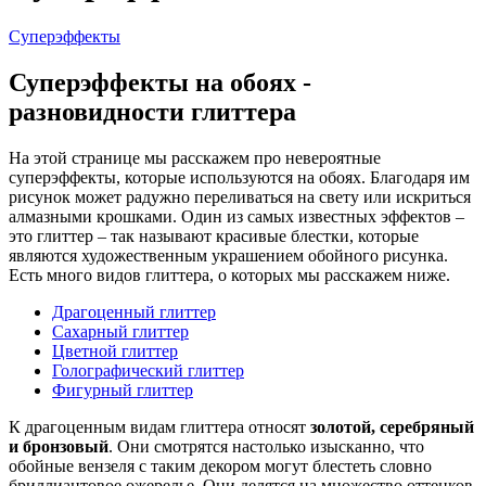
Суперэффекты
Суперэффекты на обоях -
разновидности глиттера
На этой странице мы расскажем про невероятные
суперэффекты, которые используются на обоях. Благодаря им
рисунок может радужно переливаться на свету или искриться
алмазными крошками. Один из самых известных эффектов –
это глиттер – так называют красивые блестки, которые
являются художественным украшением обойного рисунка.
Есть много видов глиттера, о которых мы расскажем ниже.
Драгоценный глиттер
Сахарный глиттер
Цветной глиттер
Голографический глиттер
Фигурный глиттер
К драгоценным видам глиттера относят
золотой, серебряный
и бронзовый
. Они смотрятся настолько изысканно, что
обойные вензеля с таким декором могут блестеть словно
бриллиантовое ожерелье. Они делятся на множество оттенков,