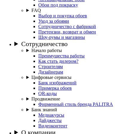
Обои под покраску
FAQ
Выбор и покупка обоев
Уход за обоями
Сотрудничество с фабрикой
Претензии, возврат и обмен
Шоу-румы и магазины
Сотрудничество
Начало работы
Преимущества работы
Как стать дилером?
Строителям
Дизайнерам
Цифровые сервисы
Банк изображений
Примерка обоев
QR-коды
Продвижение
Фирменный стиль бренда PALITRA
Банк знаний
Медиакурсы
Дайджесты
Видеоконтент
О компании