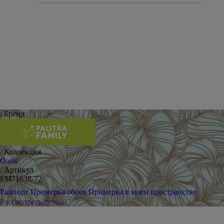
Оставить отзыв
/ Бренд
/ Коллекция
Oasis
/ Артикул
FM71638-72
Раппорт
Примерка обоев
Примерка в моем пространстве
Рассмотреть детали