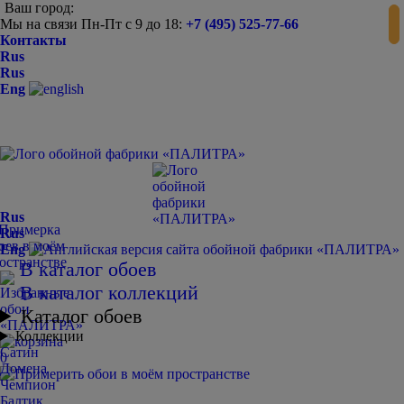
Ваш город:
Мы на связи Пн-Пт с 9 до 18:
+7 (495) 525-77-66
Контакты
Rus
Rus
Eng
Rus
Rus
Eng
В каталог обоев
В каталог коллекций
Каталог обоев
Коллекции
Сатин
0
Домена
Чемпион
Балтик