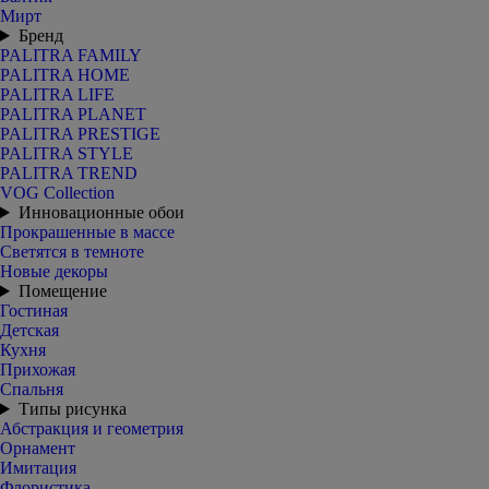
Мирт
Бренд
PALITRA FAMILY
PALITRA HOME
PALITRA LIFE
PALITRA PLANET
PALITRA PRESTIGE
PALITRA STYLE
PALITRA TREND
VOG Collection
Инновационные обои
Прокрашенные в массе
Светятся в темноте
Новые декоры
Помещение
Гостиная
Детская
Кухня
Прихожая
Спальня
Типы рисунка
Абстракция и геометрия
Орнамент
Имитация
Флористика