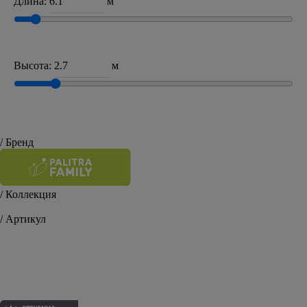
Длина:
м
Высота:
м
/ Бренд
/ Коллекция
Oasis
/ Артикул
FM71638-72