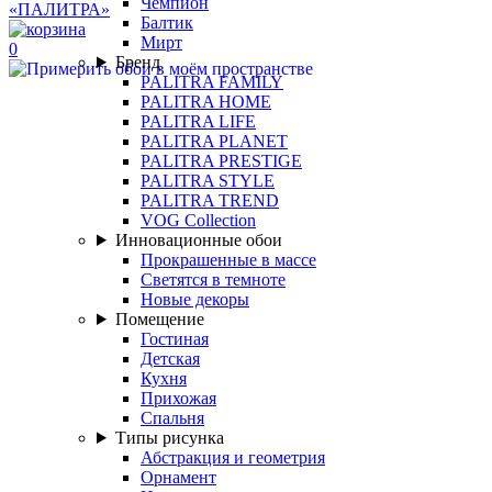
Чемпион
Балтик
Мирт
0
Бренд
PALITRA FAMILY
PALITRA HOME
PALITRA LIFE
PALITRA PLANET
PALITRA PRESTIGE
PALITRA STYLE
PALITRA TREND
VOG Collection
Инновационные обои
Прокрашенные в массе
Светятся в темноте
Новые декоры
Помещение
Гостиная
Детская
Кухня
Прихожая
Спальня
Типы рисунка
Абстракция и геометрия
Орнамент