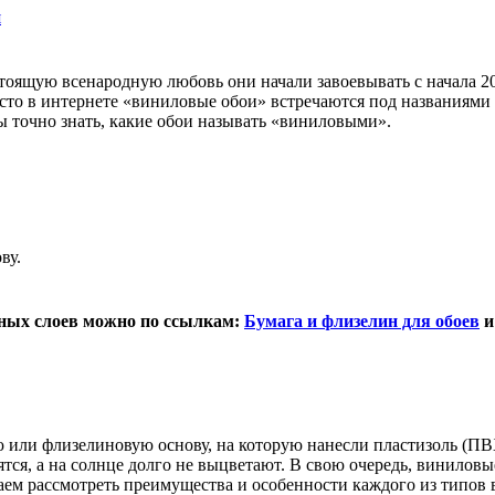
я
стоящую всенародную любовь они начали завоевывать с начала 2
часто в интернете «виниловые обои» встречаются под названиям
ы точно знать, какие обои называть «виниловыми».
ву.
нных слоев можно по ссылкам:
Бумага и флизелин для обоев
ю или флизелиновую основу, на которую нанесли пластизоль (
ятся, а на солнце долго не выцветают. В свою очередь, винило
аем рассмотреть преимущества и особенности каждого из типов