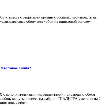
000-х вместе с открытием крупных обойных производств на
и «флизелиновые обои» или «обои на виниловой основе».
и
Что такое винил?
ПВХ с дополнительными ингредиентами), придающую обоям
вые обои, выпускающиеся на фабрике “ПАЛИТРА”, делятся на 2
 виниловых обоев.