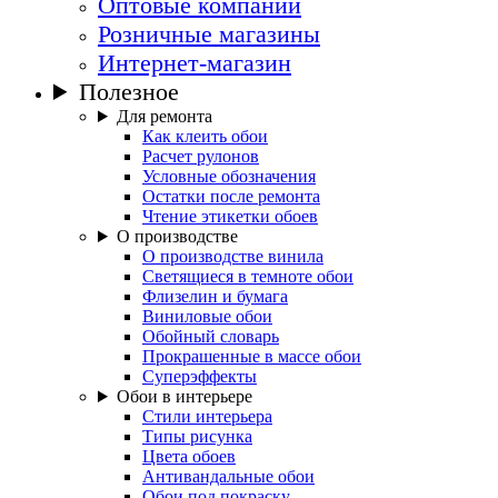
Оптовые компании
Розничные магазины
Интернет-магазин
Полезное
Для ремонта
Как клеить обои
Расчет рулонов
Условные обозначения
Остатки после ремонта
Чтение этикетки обоев
О производстве
О производстве винила
Светящиеся в темноте обои
Флизелин и бумага
Виниловые обои
Обойный словарь
Прокрашенные в массе обои
Суперэффекты
Обои в интерьере
Стили интерьера
Типы рисунка
Цвета обоев
Антивандальные обои
Обои под покраску