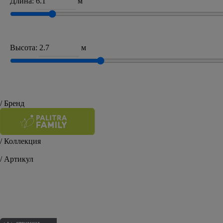
Длина:
м
Высота:
м
/ Бренд
/ Коллекция
Oasis
/ Артикул
FM71638-44