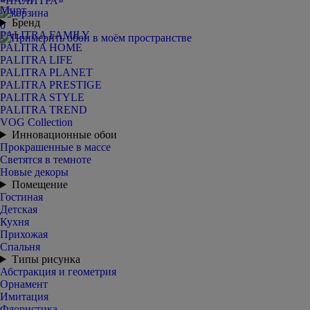
Мирт
Бренд
0
PALITRA FAMILY
PALITRA HOME
PALITRA LIFE
PALITRA PLANET
PALITRA PRESTIGE
PALITRA STYLE
PALITRA TREND
VOG Collection
Инновационные обои
Прокрашенные в массе
Светятся в темноте
Новые декоры
Помещение
Гостиная
Детская
Кухня
Прихожая
Спальня
Типы рисунка
Абстракция и геометрия
Орнамент
Имитация
Флористика