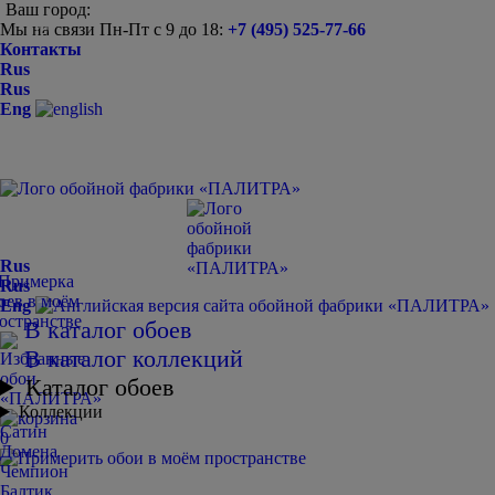
Ваш город:
Мы на связи Пн-Пт с 9 до 18:
+7 (495) 525-77-66
-
+
Контакты
Rus
Rus
Eng
Rus
Rus
Eng
В каталог обоев
В каталог коллекций
Каталог обоев
Коллекции
Сатин
0
Домена
Чемпион
Балтик