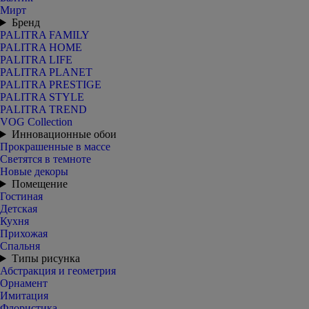
Мирт
Бренд
PALITRA FAMILY
PALITRA HOME
PALITRA LIFE
PALITRA PLANET
PALITRA PRESTIGE
PALITRA STYLE
PALITRA TREND
VOG Collection
Инновационные обои
Прокрашенные в массе
Светятся в темноте
Новые декоры
Помещение
Гостиная
Детская
Кухня
Прихожая
Спальня
Типы рисунка
Абстракция и геометрия
Орнамент
Имитация
Флористика