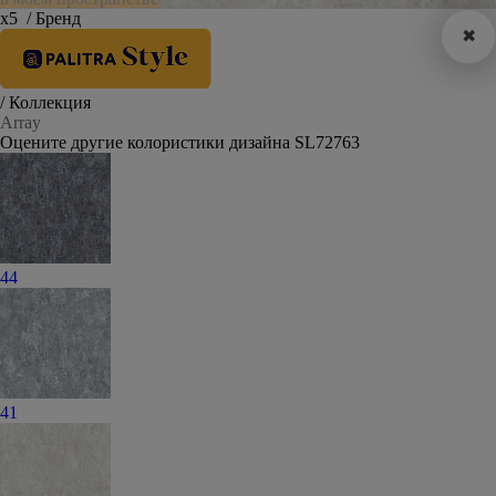
х5
/ Бренд
✖
/ Коллекция
Array
Оцените другие колористики дизайна SL72763
44
41