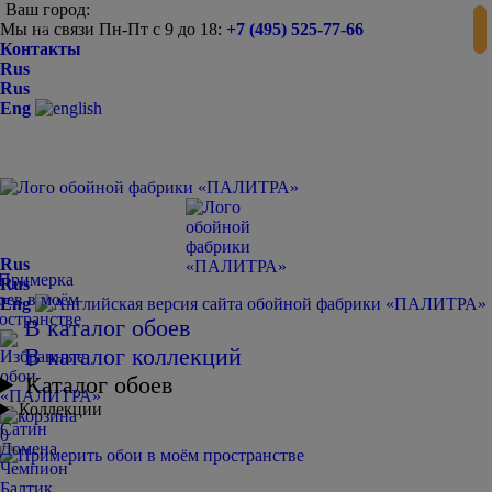
Ваш город:
Мы на связи Пн-Пт с 9 до 18:
+7 (495) 525-77-66
-
+
Контакты
Rus
Rus
Eng
Rus
Rus
Eng
В каталог обоев
В каталог коллекций
Каталог обоев
Коллекции
Сатин
0
Домена
Чемпион
Балтик