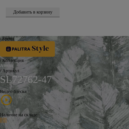
/ Бренд
/ Коллекция
Амели
/ Артикул
SL72762-47
Видео блеска
Наличие на складе