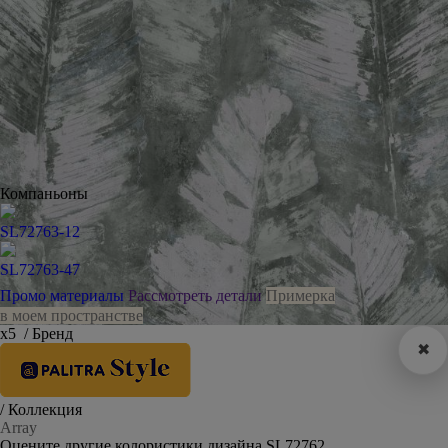
Компаньоны
SL72763-12
SL72763-47
Промо материалы
Рассмотреть детали
Примерка
в моем пространстве
х5
/ Бренд
✖
/ Коллекция
Array
Оцените другие колористики дизайна SL72762