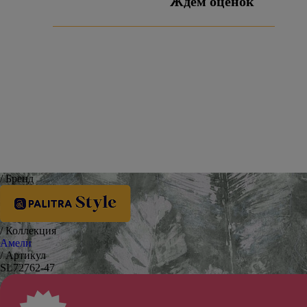
Ждём оценок
Оставить отзыв
/ Бренд
/ Коллекция
Амели
/ Артикул
SL72762-47