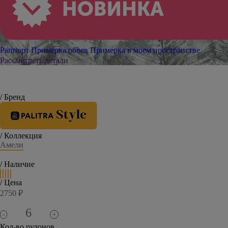
Раппорт
Примерка обоев
Примерка в моем пространстве
Рассмотреть детали
/ Бренд
/ Коллекция
Амели
/ Наличие
/ Цена
2750 ₽
-
+
Кол-во рулонов