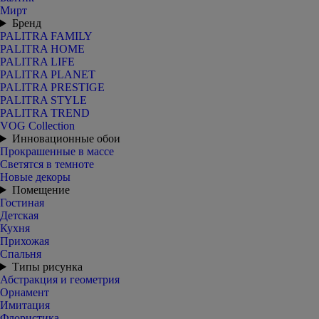
Мирт
Бренд
PALITRA FAMILY
PALITRA HOME
PALITRA LIFE
PALITRA PLANET
PALITRA PRESTIGE
PALITRA STYLE
PALITRA TREND
VOG Collection
Инновационные обои
Прокрашенные в массе
Светятся в темноте
Новые декоры
Помещение
Гостиная
Детская
Кухня
Прихожая
Спальня
Типы рисунка
Абстракция и геометрия
Орнамент
Имитация
Флористика