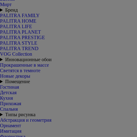
Мирт
Бренд
PALITRA FAMILY
PALITRA HOME
PALITRA LIFE
PALITRA PLANET
PALITRA PRESTIGE
PALITRA STYLE
PALITRA TREND
VOG Collection
Инновационные обои
Прокрашенные в массе
Светятся в темноте
Новые декоры
Помещение
Гостиная
Детская
Кухня
Прихожая
Спальня
Типы рисунка
Абстракция и геометрия
Орнамент
Имитация
Флористика