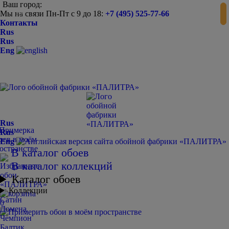
Ваш город:
Мы на связи Пн-Пт с 9 до 18:
+7 (495) 525-77-66
-
+
Контакты
Rus
Rus
Eng
Rus
Rus
Eng
В каталог обоев
В каталог коллекций
Каталог обоев
Коллекции
Сатин
0
Домена
Чемпион
Балтик