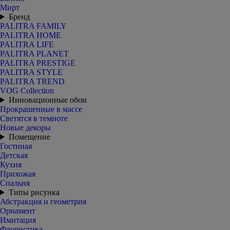
Мирт
Бренд
PALITRA FAMILY
PALITRA HOME
PALITRA LIFE
PALITRA PLANET
PALITRA PRESTIGE
PALITRA STYLE
PALITRA TREND
VOG Collection
Инновационные обои
Прокрашенные в массе
Светятся в темноте
Новые декоры
Помещение
Гостиная
Детская
Кухня
Прихожая
Спальня
Типы рисунка
Абстракция и геометрия
Орнамент
Имитация
Флористика