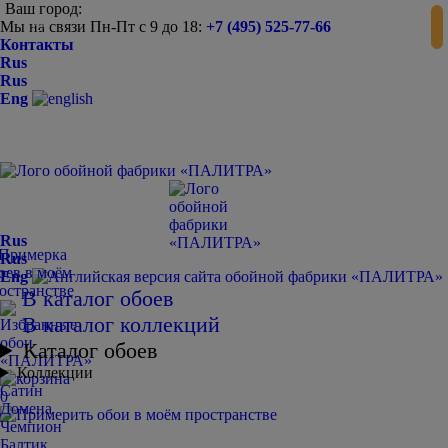
Ваш город:
Мы на связи Пн-Пт с 9 до 18:
+7 (495) 525-77-66
-
+
Контакты
Rus
Rus
Eng
Rus
Rus
Eng
В каталог обоев
В каталог коллекций
Каталог обоев
Коллекции
Сатин
0
Домена
Чемпион
Балтик