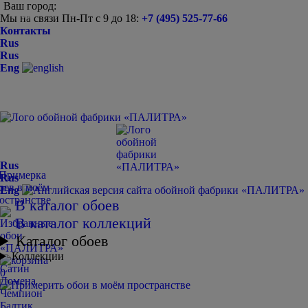
Ваш город:
Мы на связи Пн-Пт с 9 до 18:
+7 (495) 525-77-66
-
+
Контакты
Rus
Rus
Eng
Rus
Rus
Eng
В каталог обоев
В каталог коллекций
Каталог обоев
Коллекции
Сатин
0
Домена
Чемпион
Балтик