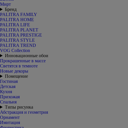
Мирт
Бренд
PALITRA FAMILY
PALITRA HOME
PALITRA LIFE
PALITRA PLANET
PALITRA PRESTIGE
PALITRA STYLE
PALITRA TREND
VOG Collection
Инновационные обои
Прокрашенные в массе
Светятся в темноте
Новые декоры
Помещение
Гостиная
Детская
Кухня
Прихожая
Спальня
Типы рисунка
Абстракция и геометрия
Орнамент
Имитация
Флористика