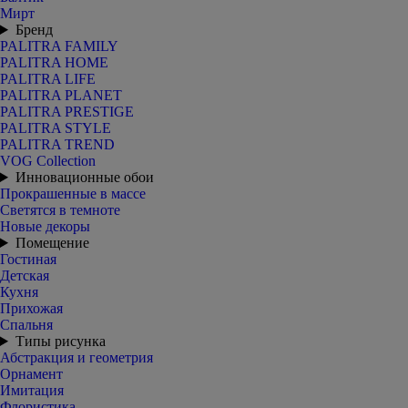
Мирт
Бренд
PALITRA FAMILY
PALITRA HOME
PALITRA LIFE
PALITRA PLANET
PALITRA PRESTIGE
PALITRA STYLE
PALITRA TREND
VOG Collection
Инновационные обои
Прокрашенные в массе
Светятся в темноте
Новые декоры
Помещение
Гостиная
Детская
Кухня
Прихожая
Спальня
Типы рисунка
Абстракция и геометрия
Орнамент
Имитация
Флористика