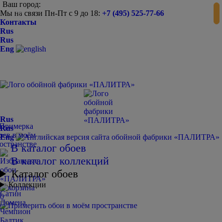
Ваш город:
Мы на связи Пн-Пт с 9 до 18:
+7 (495) 525-77-66
-
+
Контакты
Rus
Rus
Eng
Rus
Rus
Eng
В каталог обоев
В каталог коллекций
Каталог обоев
Коллекции
Сатин
0
Домена
Чемпион
Балтик