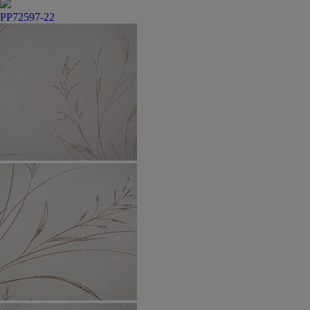
PP72597-22