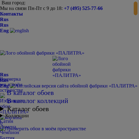
Ваш город:
Мы на связи Пн-Пт с 9 до 18:
+7 (495) 525-77-66
-
+
Контакты
Rus
Rus
Eng
Rus
Rus
Eng
В каталог обоев
В каталог коллекций
Каталог обоев
Коллекции
Сатин
0
Домена
Чемпион
Балтик