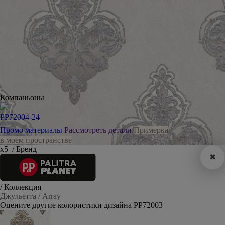
Компаньоны
PP72004-24
Промо материалы
Рассмотреть детали
Примерка
в моем пространстве
х5
/ Бренд
✖
/ Коллекция
Джульетта / Array
Оцените другие колористики дизайна PP72003