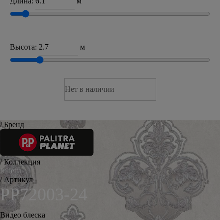
Длина:
м
Высота:
м
Нет в наличии
/ Бренд
/ Коллекция
Julietta
/ Артикул
PP72003-24
Видео блеска