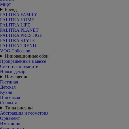
Мирт
Бренд
PALITRA FAMILY
PALITRA HOME
PALITRA LIFE
PALITRA PLANET
PALITRA PRESTIGE
PALITRA STYLE
PALITRA TREND
VOG Collection
Инновационные обои
Прокрашенные в массе
Светятся в темноте
Новые декоры
Помещение
Гостиная
Детская
Кухня
Прихожая
Спальня
Типы рисунка
Абстракция и геометрия
Орнамент
Имитация
Флористика