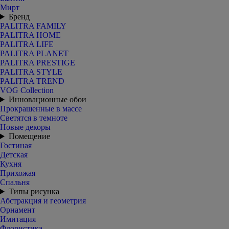
Мирт
Бренд
PALITRA FAMILY
PALITRA HOME
PALITRA LIFE
PALITRA PLANET
PALITRA PRESTIGE
PALITRA STYLE
PALITRA TREND
VOG Collection
Инновационные обои
Прокрашенные в массе
Светятся в темноте
Новые декоры
Помещение
Гостиная
Детская
Кухня
Прихожая
Спальня
Типы рисунка
Абстракция и геометрия
Орнамент
Имитация
Флористика