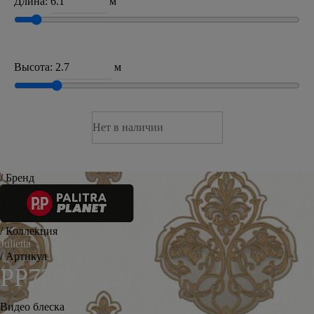
Длина:
м
Высота:
м
Нет в наличии
/ Бренд
/ Коллекция
Julietta
/ Артикул
PP72003-19
Видео блеска