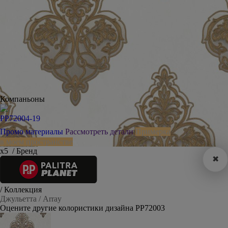
Компаньоны
PP72004-19
Промо материалы
Рассмотреть детали
Примерка
в моем пространстве
х5
/ Бренд
✖
/ Коллекция
Джульетта / Array
Оцените другие колористики дизайна PP72003