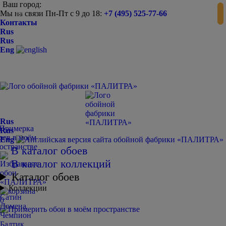
Ваш город:
Мы на связи Пн-Пт с 9 до 18:
+7 (495) 525-77-66
-
+
Контакты
Rus
Rus
Eng
Rus
Rus
Eng
В каталог обоев
В каталог коллекций
Каталог обоев
Коллекции
Сатин
0
Домена
Чемпион
Балтик