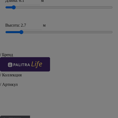
Длина:
м
Высота:
м
/ Бренд
/ Коллекция
Seashell
/ Артикул
PL71392-22