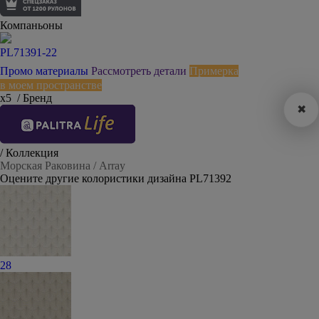
Компаньоны
PL71391-22
Промо материалы
Рассмотреть детали
Примерка
в моем пространстве
х5
/ Бренд
✖
/ Коллекция
Морская Раковина / Array
Оцените другие колористики дизайна PL71392
28