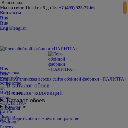
Ваш город:
Мы на связи Пн-Пт с 9 до 18:
+7 (495) 525-77-66
Контакты
Rus
Rus
Eng
Rus
Rus
Eng
В каталог обоев
В каталог коллекций
Каталог обоев
Коллекции
Сатин
0
Домена
Чемпион
Балтик