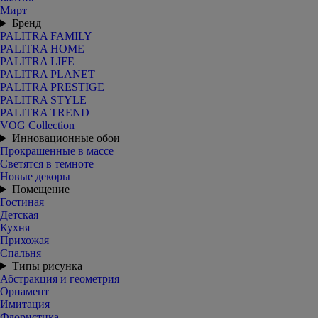
Мирт
Бренд
PALITRA FAMILY
PALITRA HOME
PALITRA LIFE
PALITRA PLANET
PALITRA PRESTIGE
PALITRA STYLE
PALITRA TREND
VOG Collection
Инновационные обои
Прокрашенные в массе
Светятся в темноте
Новые декоры
Помещение
Гостиная
Детская
Кухня
Прихожая
Спальня
Типы рисунка
Абстракция и геометрия
Орнамент
Имитация
Флористика