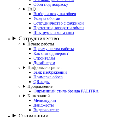
Обои под покраску
FAQ
Выбор и покупка обоев
Уход за обоями
Сотрудничество с фабрикой
Претензии, возврат и обмен
Шоу-румы и магазины
Сотрудничество
Начало работы
Преимущества работы
Как стать дилером?
Строителям
Дизайнерам
Цифровые сервисы
Банк изображений
Примерка обоев
QR-коды
Продвижение
Фирменный стиль бренда PALITRA
Банк знаний
Медиакурсы
Дайджесты
Видеоконтент
О компании