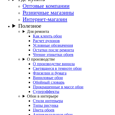
Оптовые компании
Розничные магазины
Интернет-магазин
Полезное
Для ремонта
Как клеить обои
Расчет рулонов
Условные обозначения
Остатки после ремонта
Чтение этикетки обоев
О производстве
О производстве винила
Светящиеся в темноте обои
Флизелин и бумага
Виниловые обои
Обойный словарь
Прокрашенные в массе обои
Суперэффекты
Обои в интерьере
Стили интерьера
Типы рисунка
Цвета обоев
Антивандальные обои