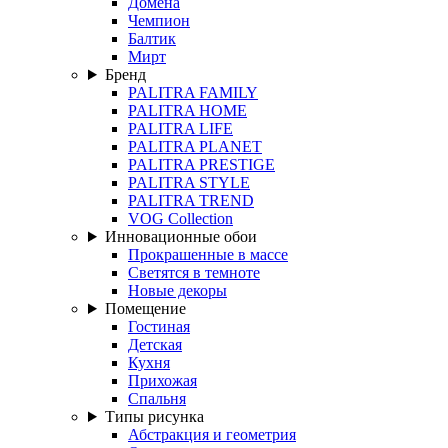
Домена
Чемпион
Балтик
Мирт
Бренд
PALITRA FAMILY
PALITRA HOME
PALITRA LIFE
PALITRA PLANET
PALITRA PRESTIGE
PALITRA STYLE
PALITRA TREND
VOG Collection
Инновационные обои
Прокрашенные в массе
Светятся в темноте
Новые декоры
Помещение
Гостиная
Детская
Кухня
Прихожая
Спальня
Типы рисунка
Абстракция и геометрия