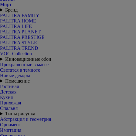
Мирт
Бренд
PALITRA FAMILY
PALITRA HOME
PALITRA LIFE
PALITRA PLANET
PALITRA PRESTIGE
PALITRA STYLE
PALITRA TREND
VOG Collection
Инновационные обои
Прокрашенные в массе
Светятся в темноте
Новые декоры
Помещение
Гостиная
Детская
Кухня
Прихожая
Спальня
Типы рисунка
Абстракция и геометрия
Орнамент
Имитация
Флористика