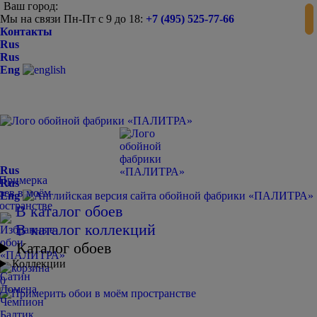
Ваш город:
Мы на связи Пн-Пт с 9 до 18:
+7 (495) 525-77-66
Контакты
Rus
Rus
Eng
Rus
Rus
Eng
В каталог обоев
В каталог коллекций
Каталог обоев
Коллекции
Сатин
0
Домена
Чемпион
Балтик