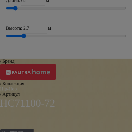
Длина:
м
Высота:
м
/ Бренд
/ Коллекция
Hip-Hop
/ Артикул
HC71100-72