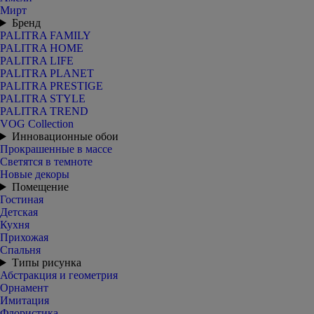
Мирт
Бренд
PALITRA FAMILY
PALITRA HOME
PALITRA LIFE
PALITRA PLANET
PALITRA PRESTIGE
PALITRA STYLE
PALITRA TREND
VOG Collection
Инновационные обои
Прокрашенные в массе
Светятся в темноте
Новые декоры
Помещение
Гостиная
Детская
Кухня
Прихожая
Спальня
Типы рисунка
Абстракция и геометрия
Орнамент
Имитация
Флористика