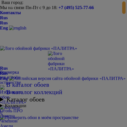
Ваш город:
Мы на связи Пн-Пт с 9 до 18:
+7 (495) 525-77-66
-
+
Контакты
Rus
Rus
Eng
Rus
Rus
Eng
В каталог обоев
В каталог коллекций
Каталог обоев
Коллекции
Огонь ПРО
0
Домена
Чемпион
Амели