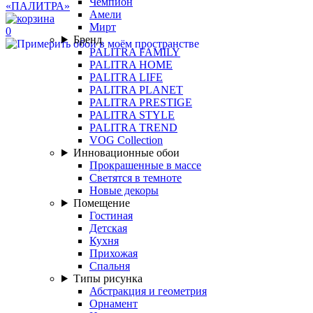
Чемпион
Амели
Мирт
0
Бренд
PALITRA FAMILY
PALITRA HOME
PALITRA LIFE
PALITRA PLANET
PALITRA PRESTIGE
PALITRA STYLE
PALITRA TREND
VOG Collection
Инновационные обои
Прокрашенные в массе
Светятся в темноте
Новые декоры
Помещение
Гостиная
Детская
Кухня
Прихожая
Спальня
Типы рисунка
Абстракция и геометрия
Орнамент