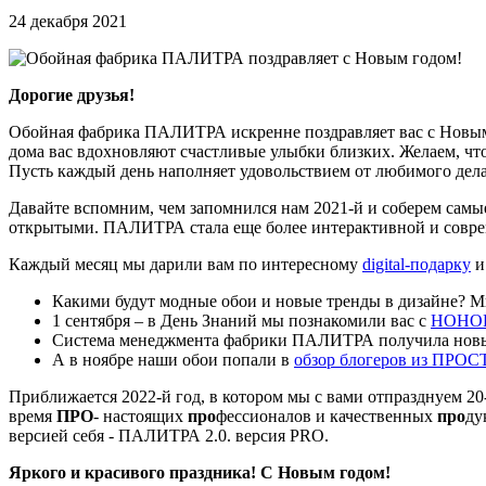
24 декабря 2021
Дорогие друзья!
Обойная фабрика ПАЛИТРА искренне поздравляет вас с Новым г
дома вас вдохновляют счастливые улыбки близких. Желаем, чт
Пусть каждый день наполняет удовольствием от любимого дела
Давайте вспомним, чем запомнился нам 2021-й и соберем самы
открытыми. ПАЛИТРА стала еще более интерактивной и совре
Каждый месяц мы дарили вам по интересному
digital-подарку
и
Какими будут модные обои и новые тренды в дизайне? Мы
1 сентября – в День Знаний мы познакомили вас с
НОНО
Система менеджмента фабрики ПАЛИТРА получила но
А в ноябре наши обои попали в
обзор блогеров из ПР
Приближается 2022-й год, в котором мы с вами отпразднуем 20
время
ПРО
- настоящих
про
фессионалов и качественных
про
ду
версией себя - ПАЛИТРА 2.0. версия PRO.
Яркого и красивого праздника! С Новым годом!