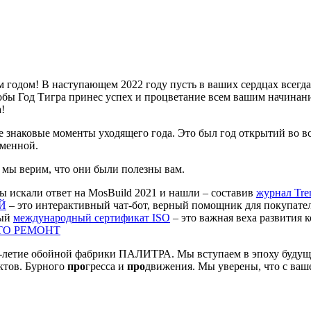
одом! В наступающем 2022 году пусть в ваших сердцах всегда ц
обы Год Тигра принес успех и процветание всем вашим начинани
!
е знаковые моменты уходящего года. Это был год открытий во в
менной.
 мы верим, что они были полезны вам.
 искали ответ на MosBuild 2021 и нашли – составив
журнал Tre
Й
– это интерактивный чат-бот, верный помощник для покупате
вый
международный сертификат ISO
– это важная веха развития 
ОСТО РЕМОНТ
-летие обойной фабрики ПАЛИТРА. Мы вступаем в эпоху будущего,
ктов. Бурного
про
гресса и
про
движения. Мы уверены, что с ва