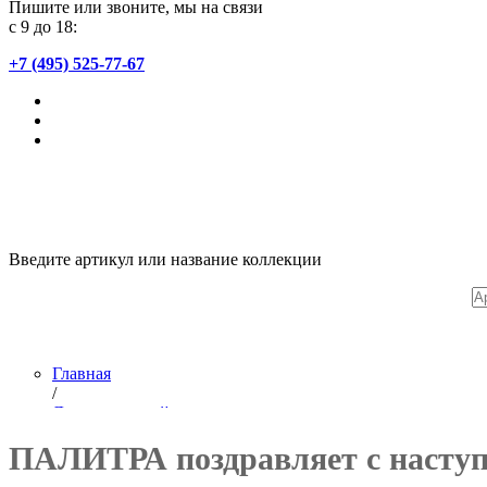
Пишите или звоните, мы на связи
с 9 до 18:
+7 (495) 525-77-67
Введите артикул или название коллекции
Главная
/
Лента новостей
/
ПАЛИТРА поздравляет с наступ
Обойная фабрика ПАЛИТРА поздравляет с наступающим 