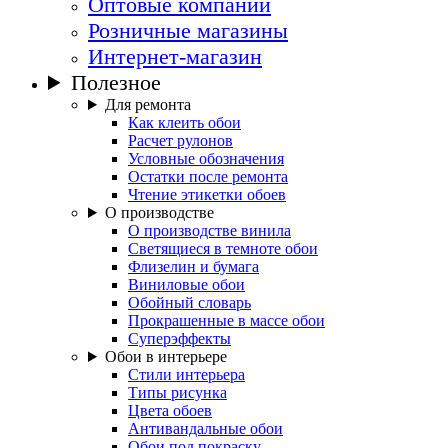
Оптовые компании
Розничные магазины
Интернет-магазин
Полезное
Для ремонта
Как клеить обои
Расчет рулонов
Условные обозначения
Остатки после ремонта
Чтение этикетки обоев
О производстве
О производстве винила
Светящиеся в темноте обои
Флизелин и бумага
Виниловые обои
Обойный словарь
Прокрашенные в массе обои
Суперэффекты
Обои в интерьере
Стили интерьера
Типы рисунка
Цвета обоев
Антивандальные обои
Обои под покраску