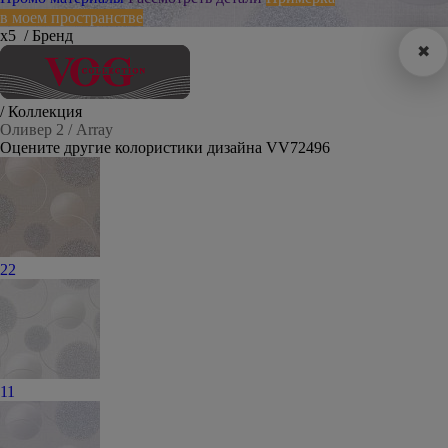
в моем пространстве
х5
/ Бренд
✖
/ Коллекция
Оливер 2 / Array
Оцените другие колористики дизайна VV72496
22
11