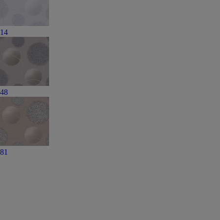
14
48
81