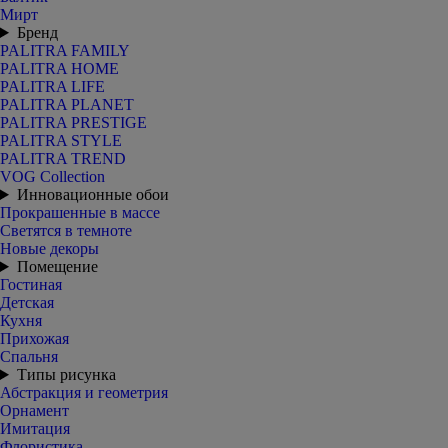
Мирт
Бренд
PALITRA FAMILY
PALITRA HOME
PALITRA LIFE
PALITRA PLANET
PALITRA PRESTIGE
PALITRA STYLE
PALITRA TREND
VOG Collection
Инновационные обои
Прокрашенные в массе
Светятся в темноте
Новые декоры
Помещение
Гостиная
Детская
Кухня
Прихожая
Спальня
Типы рисунка
Абстракция и геометрия
Орнамент
Имитация
Флористика