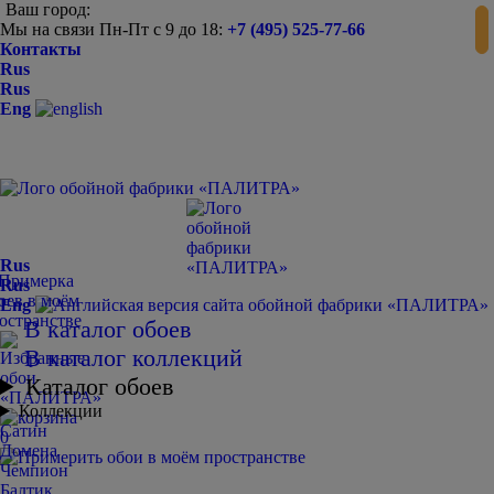
Ваш город:
Мы на связи Пн-Пт с 9 до 18:
+7 (495) 525-77-66
Контакты
Rus
Rus
Eng
Rus
Rus
Eng
В каталог обоев
В каталог коллекций
Каталог обоев
Коллекции
Сатин
0
Домена
Чемпион
Балтик