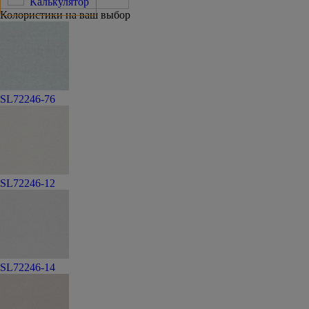
Калькулятор
Колористики на ваш выбор
SL72246-76
SL72246-12
SL72246-14