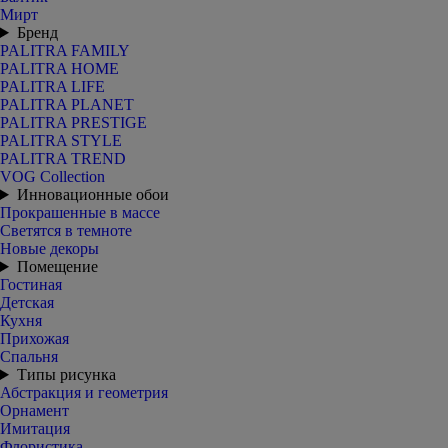
Мирт
Бренд
PALITRA FAMILY
PALITRA HOME
PALITRA LIFE
PALITRA PLANET
PALITRA PRESTIGE
PALITRA STYLE
PALITRA TREND
VOG Collection
Инновационные обои
Прокрашенные в массе
Светятся в темноте
Новые декоры
Помещение
Гостиная
Детская
Кухня
Прихожая
Спальня
Типы рисунка
Абстракция и геометрия
Орнамент
Имитация
Флористика