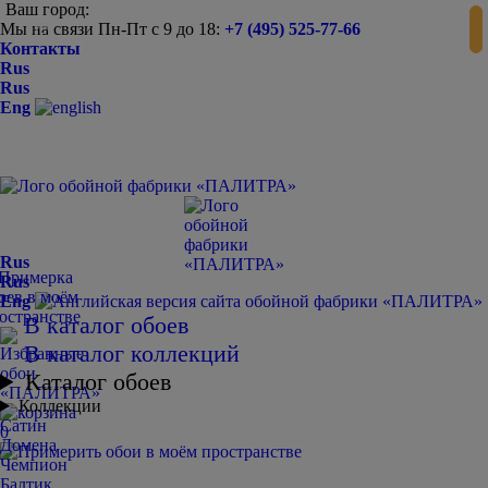
Ваш город:
Мы на связи Пн-Пт с 9 до 18:
+7 (495) 525-77-66
-
+
Контакты
Rus
Rus
Eng
Rus
Rus
Eng
В каталог обоев
В каталог коллекций
Каталог обоев
Коллекции
Сатин
0
Домена
Чемпион
Балтик