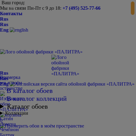
Ваш город:
Мы на связи Пн-Пт с 9 до 18:
+7 (495) 525-77-66
-
+
Контакты
Rus
Rus
Eng
Rus
Rus
Eng
В каталог обоев
В каталог коллекций
Каталог обоев
Коллекции
Сатин
0
Домена
Чемпион
Балтик