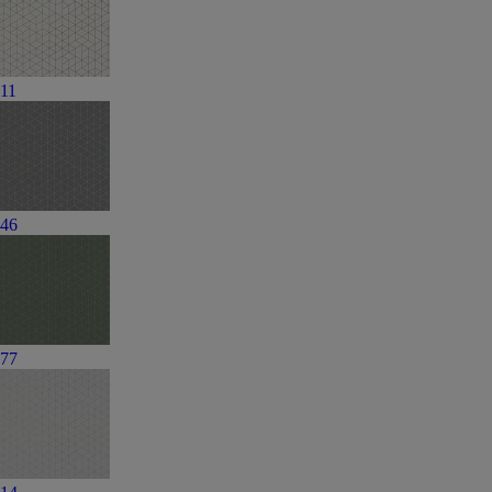
11
46
77