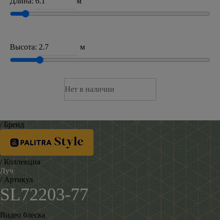
Длина:
м
Высота:
м
Нет в наличии
/ Бренд
/ Коллекция
Луч
/ Артикул
SL72203-77
Видео блеска