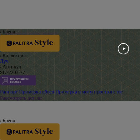
/ Бренд
/ Коллекция
Луч
/ Артикул
SL72203-77
Раппорт
Примерка обоев
Примерка в моем пространстве
Рассмотреть детали
/ Бренд