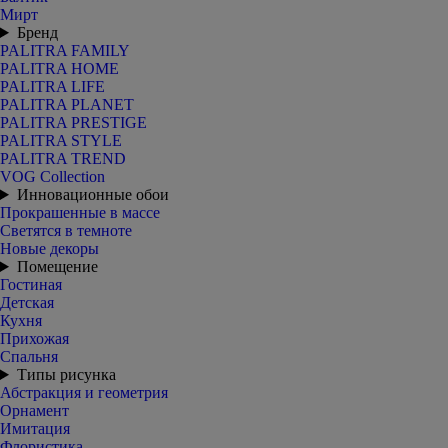
Мирт
Бренд
PALITRA FAMILY
PALITRA HOME
PALITRA LIFE
PALITRA PLANET
PALITRA PRESTIGE
PALITRA STYLE
PALITRA TREND
VOG Collection
Инновационные обои
Прокрашенные в массе
Светятся в темноте
Новые декоры
Помещение
Гостиная
Детская
Кухня
Прихожая
Спальня
Типы рисунка
Абстракция и геометрия
Орнамент
Имитация
Флористика