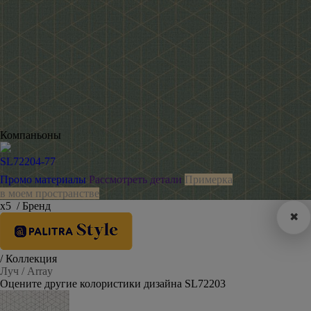
Компаньоны
SL72204-77
Промо материалы
Рассмотреть детали
Примерка
в моем пространстве
х5
/ Бренд
✖
/ Коллекция
Луч / Array
Оцените другие колористики дизайна SL72203