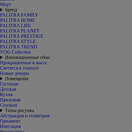
Мирт
Бренд
PALITRA FAMILY
PALITRA HOME
PALITRA LIFE
PALITRA PLANET
PALITRA PRESTIGE
PALITRA STYLE
PALITRA TREND
VOG Collection
Инновационные обои
Прокрашенные в массе
Светятся в темноте
Новые декоры
Помещение
Гостиная
Детская
Кухня
Прихожая
Спальня
Типы рисунка
Абстракция и геометрия
Орнамент
Имитация
Флористика