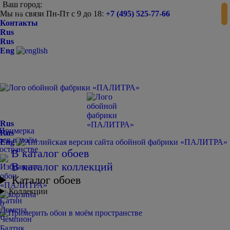
Ваш город:
Мы на связи Пн-Пт с 9 до 18:
+7 (495) 525-77-66
-
+
Контакты
Rus
Rus
Eng
Rus
Rus
Eng
В каталог обоев
В каталог коллекций
Каталог обоев
Коллекции
Сатин
0
Домена
Чемпион
Балтик