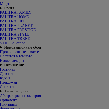
Мирт
Бренд
PALITRA FAMILY
PALITRA HOME
PALITRA LIFE
PALITRA PLANET
PALITRA PRESTIGE
PALITRA STYLE
PALITRA TREND
VOG Collection
Инновационные обои
Прокрашенные в массе
Светятся в темноте
Новые декоры
Помещение
Гостиная
Детская
Кухня
Прихожая
Спальня
Типы рисунка
Абстракция и геометрия
Орнамент
Имитация
Флористика