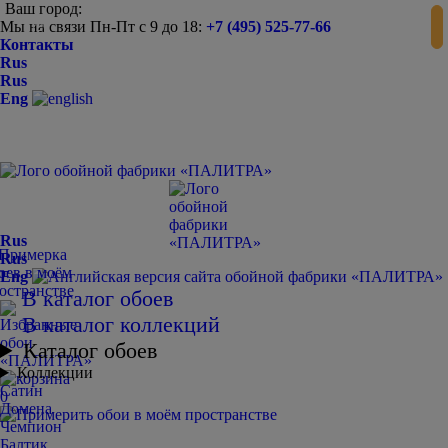
Ваш город:
Мы на связи Пн-Пт с 9 до 18:
+7 (495) 525-77-66
-
+
Контакты
Rus
Rus
Eng
Rus
Rus
Eng
В каталог обоев
В каталог коллекций
Каталог обоев
Коллекции
Сатин
0
Домена
Чемпион
Балтик