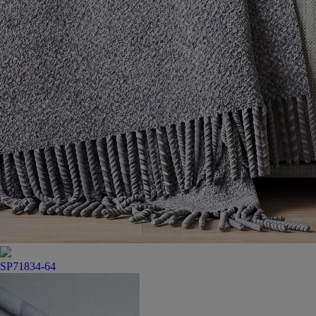
SP71834-64