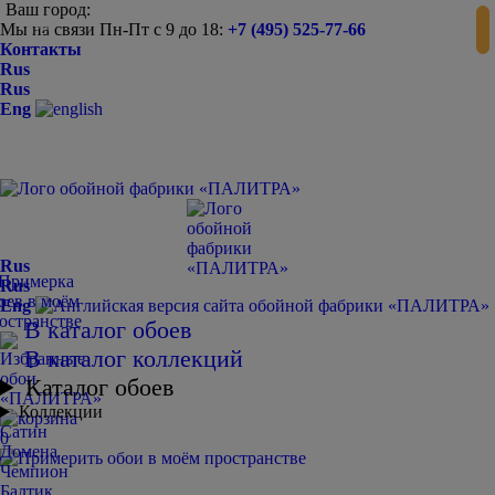
Ваш город:
Мы на связи Пн-Пт с 9 до 18:
+7 (495) 525-77-66
-
+
Контакты
Rus
Rus
Eng
Rus
Rus
Eng
В каталог обоев
В каталог коллекций
Каталог обоев
Коллекции
Сатин
0
Домена
Чемпион
Балтик