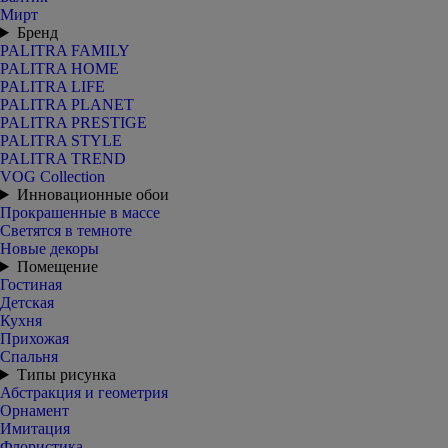
Мирт
Бренд
PALITRA FAMILY
PALITRA HOME
PALITRA LIFE
PALITRA PLANET
PALITRA PRESTIGE
PALITRA STYLE
PALITRA TREND
VOG Collection
Инновационные обои
Прокрашенные в массе
Светятся в темноте
Новые декоры
Помещение
Гостиная
Детская
Кухня
Прихожая
Спальня
Типы рисунка
Абстракция и геометрия
Орнамент
Имитация
Флористика