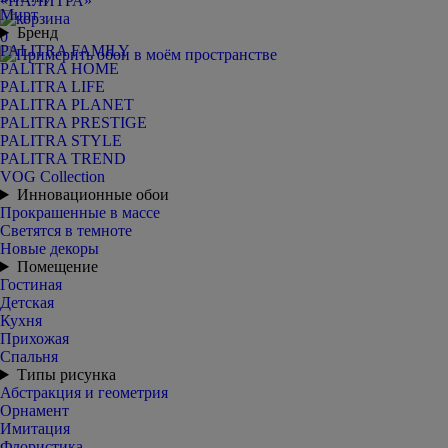
Мирт
Бренд
0
PALITRA FAMILY
PALITRA HOME
PALITRA LIFE
PALITRA PLANET
PALITRA PRESTIGE
PALITRA STYLE
PALITRA TREND
VOG Collection
Инновационные обои
Прокрашенные в массе
Светятся в темноте
Новые декоры
Помещение
Гостиная
Детская
Кухня
Прихожая
Спальня
Типы рисунка
Абстракция и геометрия
Орнамент
Имитация
Флористика