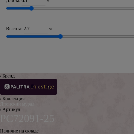
Длина:
м
Высота:
м
/ Бренд
/ Коллекция
Японский мурал
/ Артикул
PC72091-25
Наличие на складе