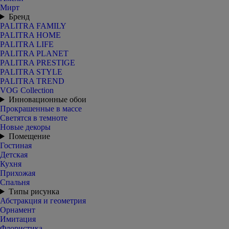
Мирт
Бренд
PALITRA FAMILY
PALITRA HOME
PALITRA LIFE
PALITRA PLANET
PALITRA PRESTIGE
PALITRA STYLE
PALITRA TREND
VOG Collection
Инновационные обои
Прокрашенные в массе
Светятся в темноте
Новые декоры
Помещение
Гостиная
Детская
Кухня
Прихожая
Спальня
Типы рисунка
Абстракция и геометрия
Орнамент
Имитация
Флористика