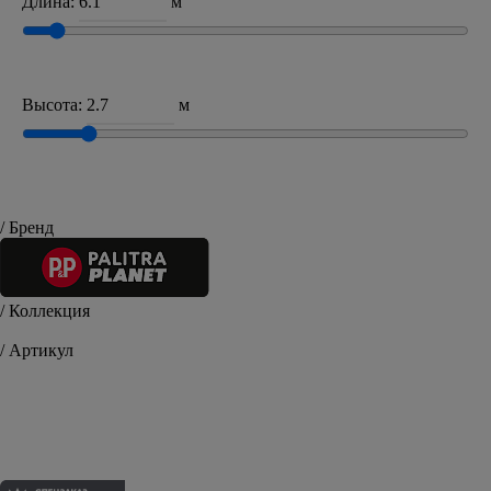
Длина:
м
Высота:
м
/ Бренд
/ Коллекция
Celtica
/ Артикул
PP71521-25