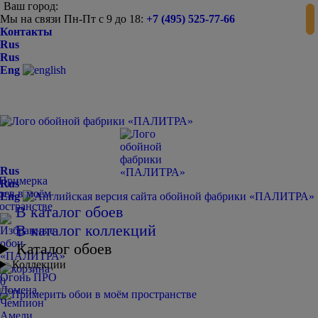
Ваш город:
Мы на связи Пн-Пт с 9 до 18:
+7 (495) 525-77-66
Контакты
Rus
Rus
Eng
Rus
Rus
Eng
В каталог обоев
В каталог коллекций
Каталог обоев
Коллекции
Огонь ПРО
0
Домена
Чемпион
Амели