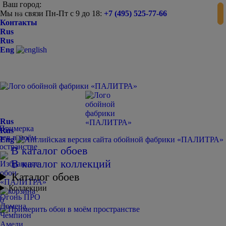
Ваш город:
Мы на связи Пн-Пт с 9 до 18:
+7 (495) 525-77-66
-
+
Контакты
Rus
Rus
Eng
Rus
Rus
Eng
В каталог обоев
В каталог коллекций
Каталог обоев
Коллекции
Огонь ПРО
0
Домена
Чемпион
Амели