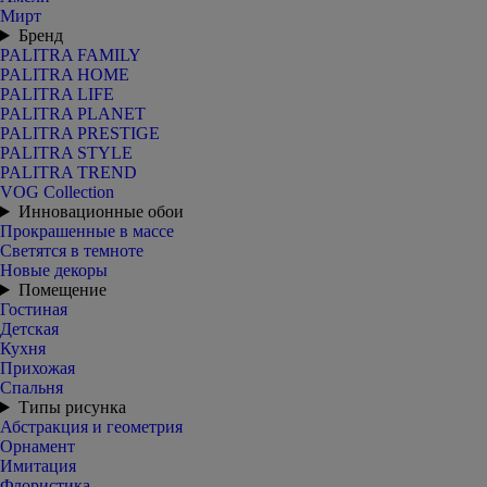
Мирт
Бренд
PALITRA FAMILY
PALITRA HOME
PALITRA LIFE
PALITRA PLANET
PALITRA PRESTIGE
PALITRA STYLE
PALITRA TREND
VOG Collection
Инновационные обои
Прокрашенные в массе
Светятся в темноте
Новые декоры
Помещение
Гостиная
Детская
Кухня
Прихожая
Спальня
Типы рисунка
Абстракция и геометрия
Орнамент
Имитация
Флористика