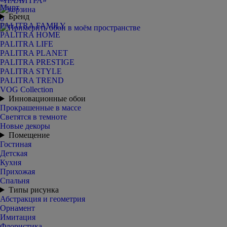
Мирт
Бренд
0
PALITRA FAMILY
PALITRA HOME
PALITRA LIFE
PALITRA PLANET
PALITRA PRESTIGE
PALITRA STYLE
PALITRA TREND
VOG Collection
Инновационные обои
Прокрашенные в массе
Светятся в темноте
Новые декоры
Помещение
Гостиная
Детская
Кухня
Прихожая
Спальня
Типы рисунка
Абстракция и геометрия
Орнамент
Имитация
Флористика