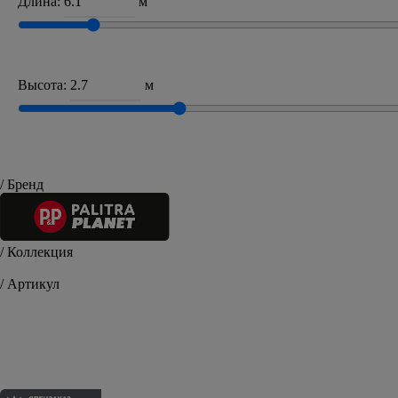
Длина:
м
Высота:
м
/ Бренд
/ Коллекция
Yvelines
/ Артикул
PP71259-14