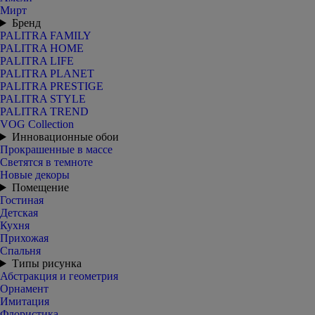
Мирт
Бренд
PALITRA FAMILY
PALITRA HOME
PALITRA LIFE
PALITRA PLANET
PALITRA PRESTIGE
PALITRA STYLE
PALITRA TREND
VOG Collection
Инновационные обои
Прокрашенные в массе
Светятся в темноте
Новые декоры
Помещение
Гостиная
Детская
Кухня
Прихожая
Спальня
Типы рисунка
Абстракция и геометрия
Орнамент
Имитация
Флористика