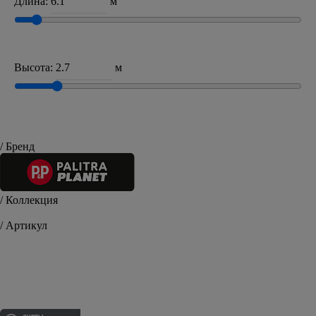
Длина:
м
Высота:
м
/ Бренд
/ Коллекция
Yvelines
/ Артикул
PP71258-45