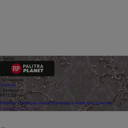
Оставить отзыв
/ Бренд
/ Коллекция
Yvelines
/ Артикул
PP71258-45
Раппорт
Примерка обоев
Примерка в моем пространстве
Рассмотреть детали