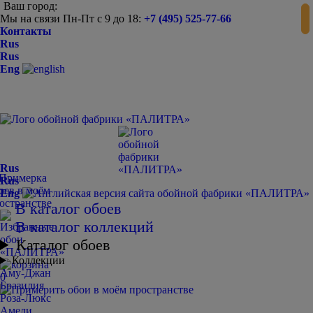
Ваш город:
Мы на связи Пн-Пт с 9 до 18:
+7 (495) 525-77-66
Контакты
Rus
Rus
Eng
Rus
Rus
Eng
В каталог обоев
В каталог коллекций
Каталог обоев
Коллекции
Аму-Джан
0
Бразилия
Роза-Люкс
Амели