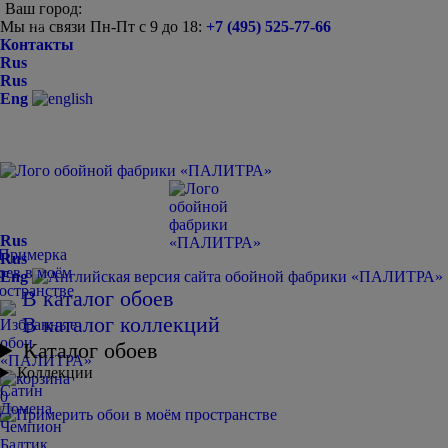
Ваш город:
Мы на связи Пн-Пт с 9 до 18:
+7 (495) 525-77-66
-
+
Контакты
Rus
Rus
Eng
Rus
Rus
Eng
В каталог обоев
В каталог коллекций
Каталог обоев
Коллекции
Сатин
0
Домена
Чемпион
Балтик