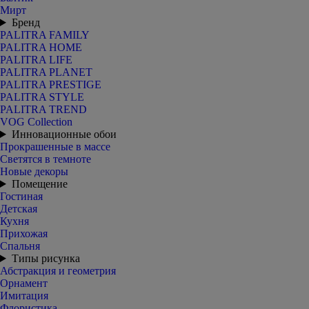
Мирт
Бренд
PALITRA FAMILY
PALITRA HOME
PALITRA LIFE
PALITRA PLANET
PALITRA PRESTIGE
PALITRA STYLE
PALITRA TREND
VOG Collection
Инновационные обои
Прокрашенные в массе
Светятся в темноте
Новые декоры
Помещение
Гостиная
Детская
Кухня
Прихожая
Спальня
Типы рисунка
Абстракция и геометрия
Орнамент
Имитация
Флористика