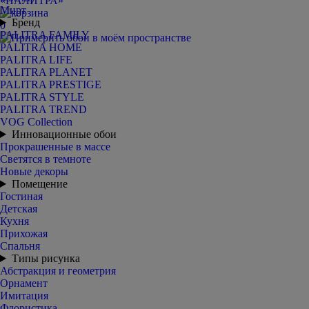
Мирт
Бренд
0
PALITRA FAMILY
PALITRA HOME
PALITRA LIFE
PALITRA PLANET
PALITRA PRESTIGE
PALITRA STYLE
PALITRA TREND
VOG Collection
Инновационные обои
Прокрашенные в массе
Светятся в темноте
Новые декоры
Помещение
Гостиная
Детская
Кухня
Прихожая
Спальня
Типы рисунка
Абстракция и геометрия
Орнамент
Имитация
Флористика