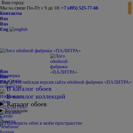
Ваш город:
Мы на связи Пн-Пт с 9 до 18:
+7 (495) 525-77-66
-
+
Контакты
Rus
Rus
Eng
Rus
Rus
Eng
В каталог обоев
В каталог коллекций
Каталог обоев
Коллекции
Сатин
0
Домена
Чемпион
Балтик