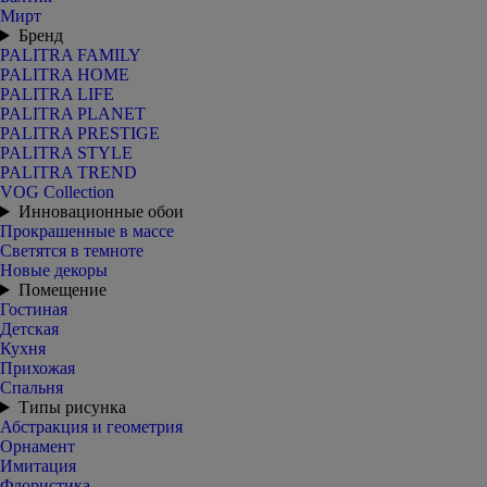
Мирт
Бренд
PALITRA FAMILY
PALITRA HOME
PALITRA LIFE
PALITRA PLANET
PALITRA PRESTIGE
PALITRA STYLE
PALITRA TREND
VOG Collection
Инновационные обои
Прокрашенные в массе
Светятся в темноте
Новые декоры
Помещение
Гостиная
Детская
Кухня
Прихожая
Спальня
Типы рисунка
Абстракция и геометрия
Орнамент
Имитация
Флористика