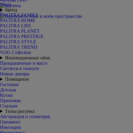
Мирт
Бренд
0
PALITRA FAMILY
PALITRA HOME
PALITRA LIFE
PALITRA PLANET
PALITRA PRESTIGE
PALITRA STYLE
PALITRA TREND
VOG Collection
Инновационные обои
Прокрашенные в массе
Светятся в темноте
Новые декоры
Помещение
Гостиная
Детская
Кухня
Прихожая
Спальня
Типы рисунка
Абстракция и геометрия
Орнамент
Имитация
Флористика