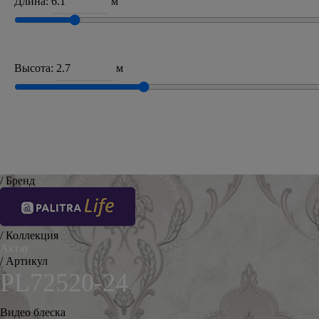
Длина:
м
Высота:
м
/ Бренд
/ Коллекция
Актау
/ Артикул
PL72520-24
Видео блеска