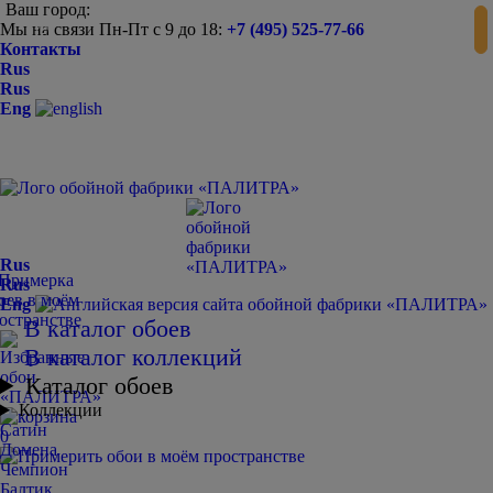
Ваш город:
Мы на связи Пн-Пт с 9 до 18:
+7 (495) 525-77-66
-
+
Контакты
Rus
Rus
Eng
Rus
Rus
Eng
В каталог обоев
В каталог коллекций
Каталог обоев
Коллекции
Сатин
0
Домена
Чемпион
Балтик