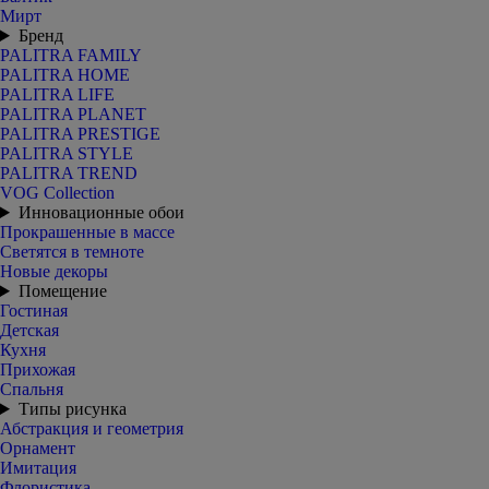
Мирт
Бренд
PALITRA FAMILY
PALITRA HOME
PALITRA LIFE
PALITRA PLANET
PALITRA PRESTIGE
PALITRA STYLE
PALITRA TREND
VOG Collection
Инновационные обои
Прокрашенные в массе
Светятся в темноте
Новые декоры
Помещение
Гостиная
Детская
Кухня
Прихожая
Спальня
Типы рисунка
Абстракция и геометрия
Орнамент
Имитация
Флористика