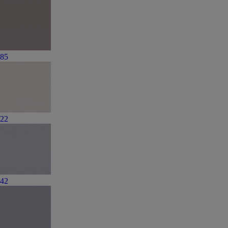
85
22
42