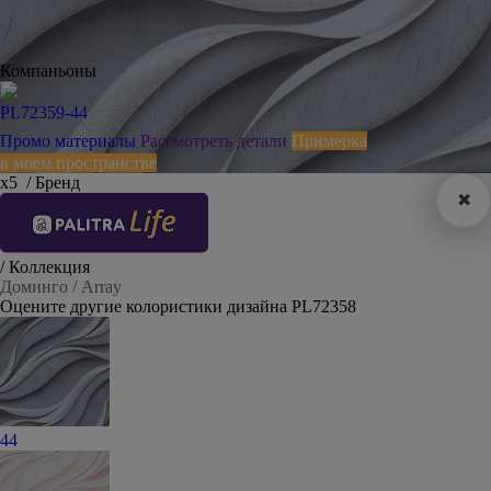
Компаньоны
PL72359-44
Промо материалы
Рассмотреть детали
Примерка
в моем пространстве
х5
/ Бренд
✖
/ Коллекция
Доминго / Array
Оцените другие колористики дизайна PL72358
44