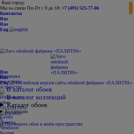
Ваш город:
Мы на связи Пн-Пт с 9 до 18:
+7 (495) 525-77-66
-
+
Контакты
Rus
Rus
Eng
Rus
Rus
Eng
В каталог обоев
В каталог коллекций
Каталог обоев
Коллекции
Сатин
0
Домена
Чемпион
Балтик