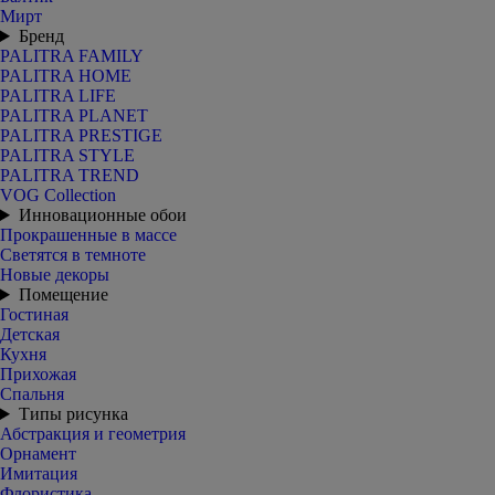
Мирт
Бренд
PALITRA FAMILY
PALITRA HOME
PALITRA LIFE
PALITRA PLANET
PALITRA PRESTIGE
PALITRA STYLE
PALITRA TREND
VOG Collection
Инновационные обои
Прокрашенные в массе
Светятся в темноте
Новые декоры
Помещение
Гостиная
Детская
Кухня
Прихожая
Спальня
Типы рисунка
Абстракция и геометрия
Орнамент
Имитация
Флористика