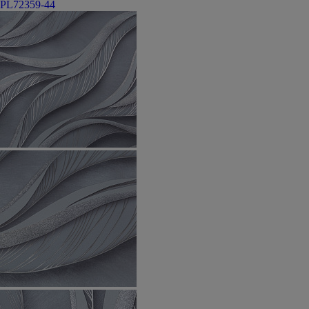
PL72359-44