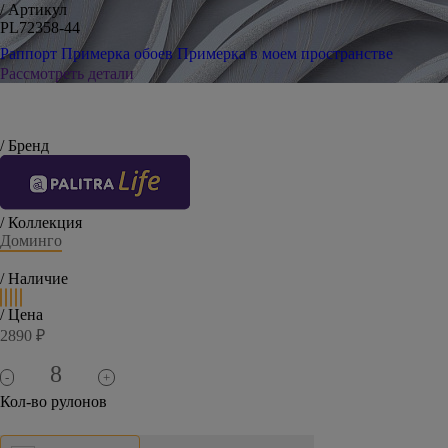
/ Артикул
PL72358-44
Раппорт
Примерка обоев
Примерка в моем пространстве
Рассмотреть детали
/ Бренд
/ Коллекция
Доминго
/ Наличие
/ Цена
2890 ₽
-
+
Кол-во рулонов