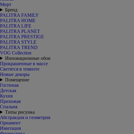
Мирт
Бренд
PALITRA FAMILY
PALITRA HOME
PALITRA LIFE
PALITRA PLANET
PALITRA PRESTIGE
PALITRA STYLE
PALITRA TREND
VOG Collection
Инновационные обои
Прокрашенные в массе
Светятся в темноте
Новые декоры
Помещение
Гостиная
Детская
Кухня
Прихожая
Спальня
Типы рисунка
Абстракция и геометрия
Орнамент
Имитация
Флористика