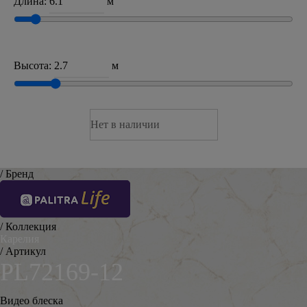
Длина:
м
Высота:
м
Нет в наличии
/ Бренд
/ Коллекция
Карелия
/ Артикул
PL72169-12
Видео блеска