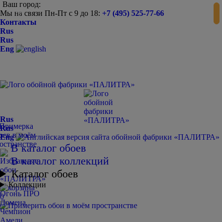
Ваш город:
Мы на связи Пн-Пт с 9 до 18:
+7 (495) 525-77-66
-
+
Контакты
Rus
Rus
Eng
Rus
Rus
Eng
В каталог обоев
В каталог коллекций
Каталог обоев
Коллекции
Огонь ПРО
0
Домена
Чемпион
Амели