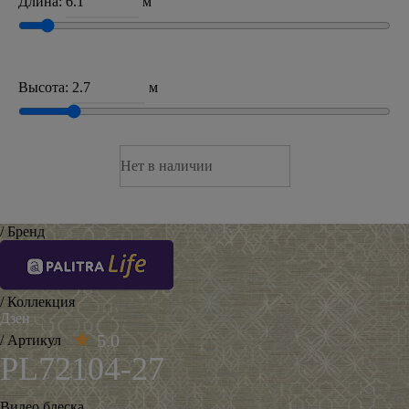
Длина:
м
Высота:
м
Нет в наличии
/ Бренд
/ Коллекция
Дзен
5.0
/ Артикул
PL72104-27
Видео блеска