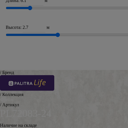
Длина:
м
Высота:
м
/ Бренд
/ Коллекция
Фрейм
/ Артикул
PL72083-24
Наличие на складе