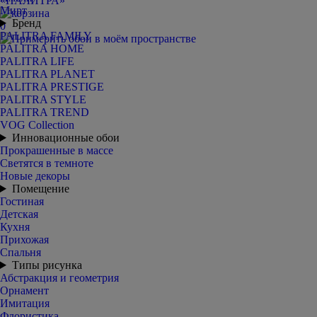
Мирт
Бренд
0
PALITRA FAMILY
PALITRA HOME
PALITRA LIFE
PALITRA PLANET
PALITRA PRESTIGE
PALITRA STYLE
PALITRA TREND
VOG Collection
Инновационные обои
Прокрашенные в массе
Светятся в темноте
Новые декоры
Помещение
Гостиная
Детская
Кухня
Прихожая
Спальня
Типы рисунка
Абстракция и геометрия
Орнамент
Имитация
Флористика