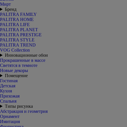
Мирт
Бренд
PALITRA FAMILY
PALITRA HOME
PALITRA LIFE
PALITRA PLANET
PALITRA PRESTIGE
PALITRA STYLE
PALITRA TREND
VOG Collection
Инновационные обои
Прокрашенные в массе
Светятся в темноте
Новые декоры
Помещение
Гостиная
Детская
Кухня
Прихожая
Спальня
Типы рисунка
Абстракция и геометрия
Орнамент
Имитация
Флористика