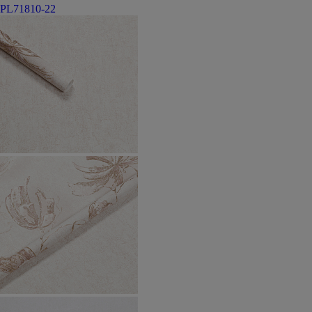
PL71810-22