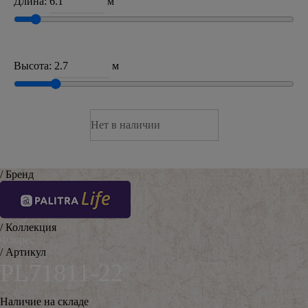
Длина:
м
Высота:
м
Нет в наличии
/ Бренд
/ Коллекция
Флорес
/ Артикул
PL71811-22
Наличие на складе