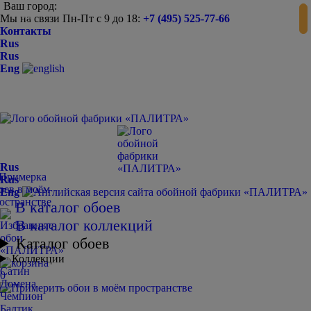
Ваш город:
Мы на связи Пн-Пт с 9 до 18:
+7 (495) 525-77-66
-
+
Контакты
Rus
Rus
Eng
Rus
Rus
Eng
В каталог обоев
В каталог коллекций
Каталог обоев
Коллекции
Сатин
0
Домена
Чемпион
Балтик