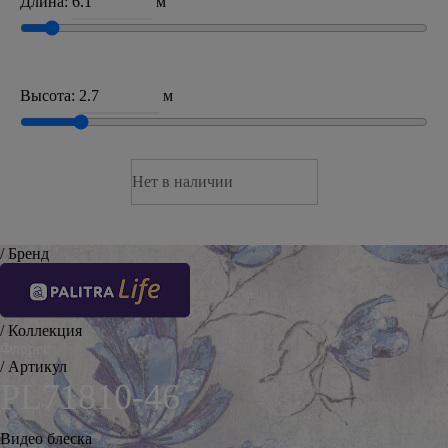
Длина:
м
Высота:
м
Нет в наличии
/ Бренд
/ Коллекция
Флорес
/ Артикул
PL71810-46
Видео блеска