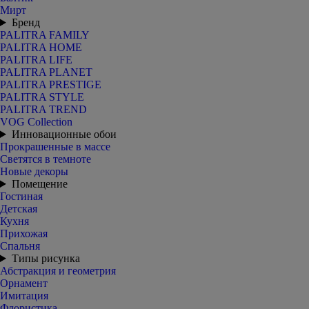
Мирт
Бренд
PALITRA FAMILY
PALITRA HOME
PALITRA LIFE
PALITRA PLANET
PALITRA PRESTIGE
PALITRA STYLE
PALITRA TREND
VOG Collection
Инновационные обои
Прокрашенные в массе
Светятся в темноте
Новые декоры
Помещение
Гостиная
Детская
Кухня
Прихожая
Спальня
Типы рисунка
Абстракция и геометрия
Орнамент
Имитация
Флористика