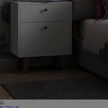
PL71811-46