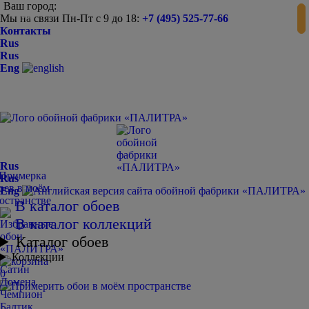
Ваш город:
Мы на связи Пн-Пт с 9 до 18:
+7 (495) 525-77-66
-
+
Контакты
Rus
Rus
Eng
Rus
Rus
Eng
В каталог обоев
В каталог коллекций
Каталог обоев
Коллекции
Сатин
0
Домена
Чемпион
Балтик