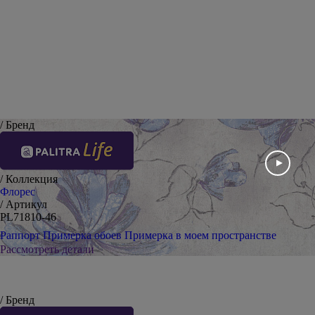
Оставить отзыв
/ Бренд
/ Коллекция
Флорес
/ Артикул
PL71810-46
Раппорт
Примерка обоев
Примерка в моем пространстве
Рассмотреть детали
/ Бренд