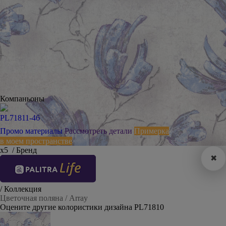
Компаньоны
PL71811-46
Промо материалы
Рассмотреть детали
Примерка
в моем пространстве
х5
/ Бренд
✖
/ Коллекция
Цветочная поляна / Array
Оцените другие колористики дизайна PL71810