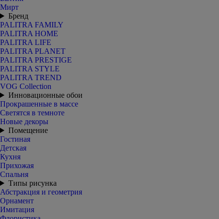
Мирт
Бренд
PALITRA FAMILY
PALITRA HOME
PALITRA LIFE
PALITRA PLANET
PALITRA PRESTIGE
PALITRA STYLE
PALITRA TREND
VOG Collection
Инновационные обои
Прокрашенные в массе
Светятся в темноте
Новые декоры
Помещение
Гостиная
Детская
Кухня
Прихожая
Спальня
Типы рисунка
Абстракция и геометрия
Орнамент
Имитация
Флористика