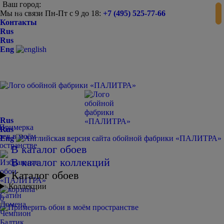
Ваш город:
Мы на связи Пн-Пт с 9 до 18:
+7 (495) 525-77-66
-
+
Контакты
Rus
Rus
Eng
Rus
Rus
Eng
В каталог обоев
В каталог коллекций
Каталог обоев
Коллекции
Сатин
0
Домена
Чемпион
Балтик