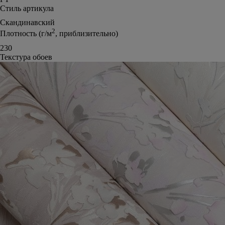
Стиль артикула
Скандинавский
2
Плотность (г/м
, приблизительно)
230
Текстура обоев