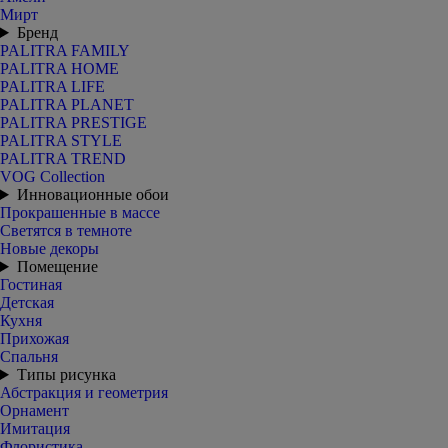
Мирт
Бренд
PALITRA FAMILY
PALITRA HOME
PALITRA LIFE
PALITRA PLANET
PALITRA PRESTIGE
PALITRA STYLE
PALITRA TREND
VOG Collection
Инновационные обои
Прокрашенные в массе
Светятся в темноте
Новые декоры
Помещение
Гостиная
Детская
Кухня
Прихожая
Спальня
Типы рисунка
Абстракция и геометрия
Орнамент
Имитация
Флористика