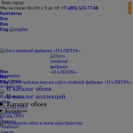
Ваш город:
Мы на связи Пн-Пт с 9 до 18:
+7 (495) 525-77-66
Контакты
Rus
Rus
Eng
Rus
Rus
Eng
В каталог обоев
В каталог коллекций
Каталог обоев
Коллекции
Огонь ПРО
0
Домена
Чемпион
Амели