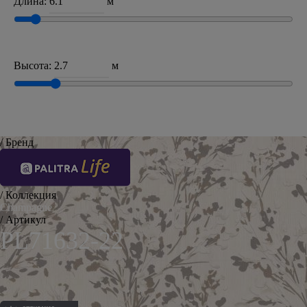
Длина:
м
Высота:
м
/ Бренд
/ Коллекция
Champagne
/ Артикул
PL71632-22