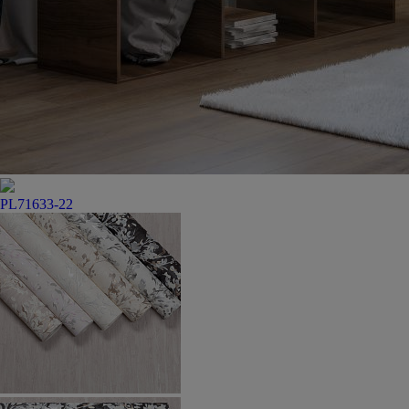
PL71633-22