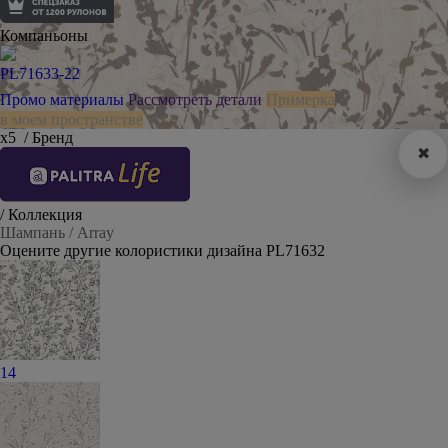
Компаньоны
PL71633-22
Промо материалы
Рассмотреть детали
Примерка
в моем пространстве
х5
/ Бренд
✖
/ Коллекция
Шампань / Array
Оцените другие колористики дизайна PL71632
14