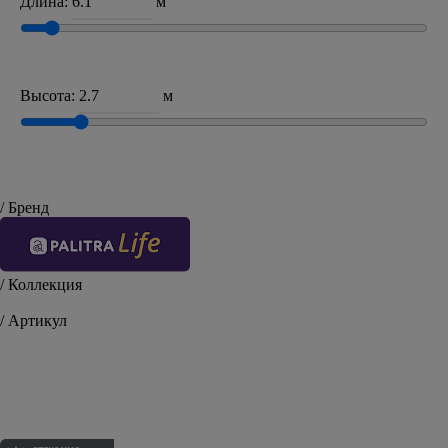
Длина:
м
Высота:
м
/ Бренд
/ Коллекция
Flandre
/ Артикул
PL71562-14