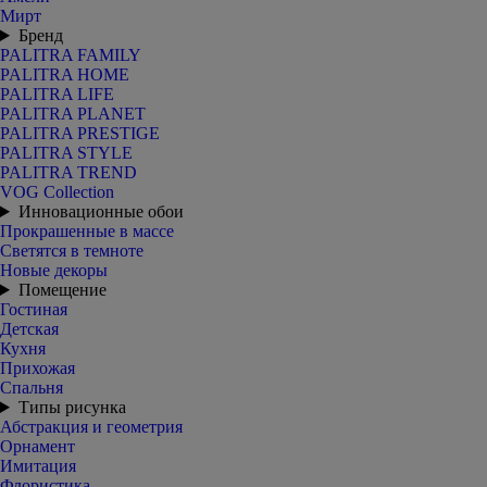
Мирт
Бренд
PALITRA FAMILY
PALITRA HOME
PALITRA LIFE
PALITRA PLANET
PALITRA PRESTIGE
PALITRA STYLE
PALITRA TREND
VOG Collection
Инновационные обои
Прокрашенные в массе
Светятся в темноте
Новые декоры
Помещение
Гостиная
Детская
Кухня
Прихожая
Спальня
Типы рисунка
Абстракция и геометрия
Орнамент
Имитация
Флористика