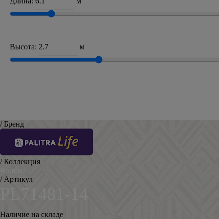
Длина:
м
Высота:
м
/ Бренд
/ Коллекция
Rombas
/ Артикул
PL71481-14
Наличие на складе