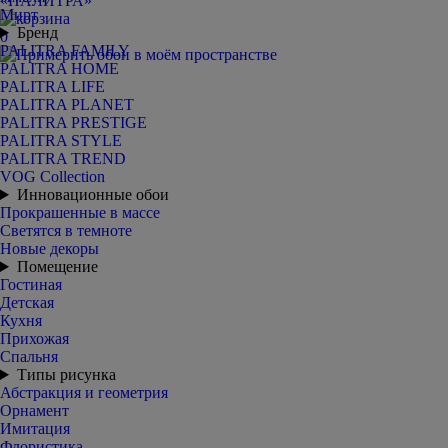
Мирт
Бренд
0
PALITRA FAMILY
PALITRA HOME
PALITRA LIFE
PALITRA PLANET
PALITRA PRESTIGE
PALITRA STYLE
PALITRA TREND
VOG Collection
Инновационные обои
Прокрашенные в массе
Светятся в темноте
Новые декоры
Помещение
Гостиная
Детская
Кухня
Прихожая
Спальня
Типы рисунка
Абстракция и геометрия
Орнамент
Имитация
Флористика