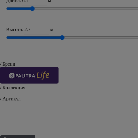
Длина:
м
Высота:
м
/ Бренд
/ Коллекция
Brissac
/ Артикул
PL71444-62