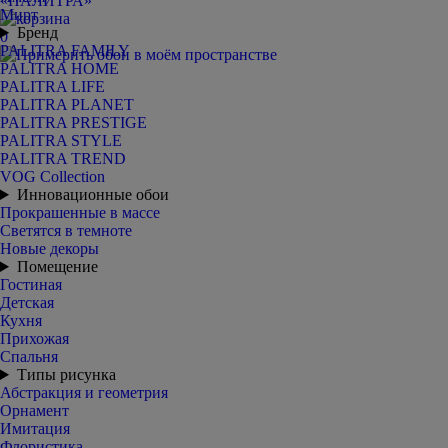
Мирт
Бренд
0
PALITRA FAMILY
PALITRA HOME
PALITRA LIFE
PALITRA PLANET
PALITRA PRESTIGE
PALITRA STYLE
PALITRA TREND
VOG Collection
Инновационные обои
Прокрашенные в массе
Светятся в темноте
Новые декоры
Помещение
Гостиная
Детская
Кухня
Прихожая
Спальня
Типы рисунка
Абстракция и геометрия
Орнамент
Имитация
Флористика